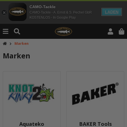
CAMO-Tackle
LADEN
CAMO-Tackle - A. Ernst & S. Pechel GbR
KOSTENLOS - In Google Play
Marken
Marken
Aquateko
BAKER Tools