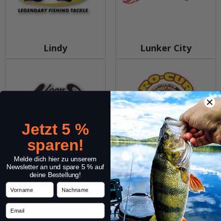
Lindy
Lunker City
Jetzt 5 %
sparen!
NORIES
Pro-Cure
Melde dich hier zu unserem
Newsletter an und spare 5 % auf
deine Bestellung!
Vorname
Nachname
Email