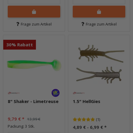
Frage zum Artikel
Frage zum Artikel
30% Rabatt
8" Shaker - Limetreuse
1.5" HellGies
9,79 €
*
13,99 €
(1)
Packung: 3 Stk.
4,89 € -
6,99 €
*