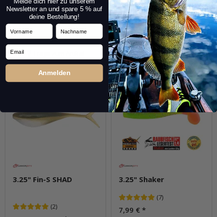
Melde dich hier zu unserem
Packung: 8 Stk.
Packung: 10 Stk.
Newsletter an und spare 5 % auf
Varianten: 10
Varianten: 9
deine Bestellung!
Vorname
Nachname
Zum Artikel
Zum Artikel
Email
Frage zum Artikel
Frage zum Artikel
Anmelden
3.25" Fin-S SHAD
3.25" Shaker
(7)
(2)
7,99 €
*