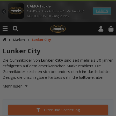
CAMO-Tackle
LADEN
CAMO-Tackle - A. Ernst & S. Pechel GbR
KOSTENLOS - In Google Play
Marken
Lunker City
Lunker City
Die Gummiköder von
Lunker City
sind seit mehr als 30 Jahren
trotzdem weiche Gummimischung und ihre Fängigkeit aus.
der Ribster zeigen, dass Herb Reed weiterhin großen Wert
erfolgreich auf dem amerikanischen Markt etabliert. Die
Gummifische wie der Fin-S Fish, der Shaker (Salt Shaker), die
Gummiköder zeichnen sich besonders durch ihr durchdachtes
HellGies oder der Slug-Go sind bereits legendär in Raubfisch-
Design, die unschlagbare Farbauswahl, die haltbare, aber
Anglerkreisen. Aber auch Neuheiten wie der SwimFish oder
Mehr lesen
Filter und Sortierung