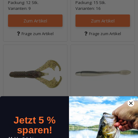
Packung: 12 Stk.
Packung: 15 Stk.
Varianten: 9
Varianten: 16
Zum Artikel
Zum Artikel
Frage zum Artikel
Frage zum Artikel
3" Karate Craw
3" Ribster
Jetzt 5 %
(2)
sparen!
7,99 €
*
6,99 €
*