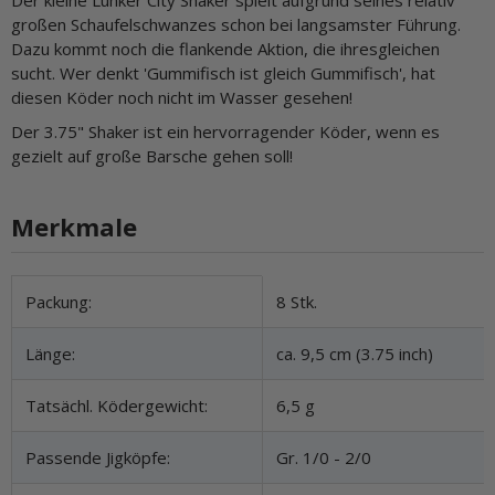
großen Schaufelschwanzes schon bei langsamster Führung.
Dazu kommt noch die flankende Aktion, die ihresgleichen
sucht. Wer denkt 'Gummifisch ist gleich Gummifisch', hat
diesen Köder noch nicht im Wasser gesehen!
Der 3.75" Shaker ist ein hervorragender Köder, wenn es
gezielt auf große Barsche gehen soll!
Merkmale
Produkteigenschaft
Wert
Packung:
8 Stk.
Länge:
ca. 9,5 cm (3.75 inch)
Tatsächl. Ködergewicht:
6,5 g
Passende Jigköpfe:
Gr. 1/0 - 2/0