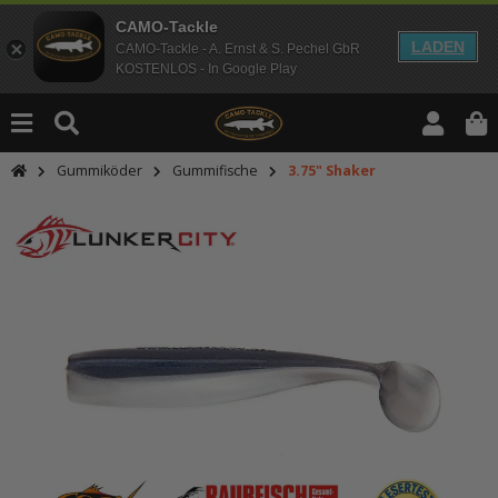
CAMO-Tackle
LADEN
CAMO-Tackle - A. Ernst & S. Pechel GbR
KOSTENLOS - In Google Play
Gummiköder
Gummifische
3.75" Shaker