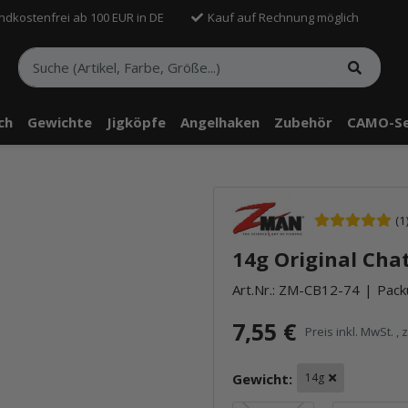
ndkostenfrei ab 100 EUR in DE
Kauf auf Rechnung möglich
sch
Gewichte
Jigköpfe
Angelhaken
Zubehör
CAMO-Se
(1
14g Original Cha
Art.Nr.:
ZM-CB12-74
Packu
7,55 €
Preis inkl. MwSt. , 
Gewicht:
14g