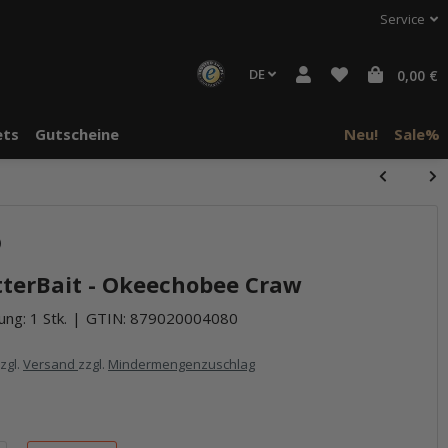
Service
DE
0,00 €
ts
Gutscheine
Neu!
Sale%
)
tterBait - Okeechobee Craw
ng: 1 Stk.
GTIN:
879020004080
zzgl.
Versand
zzgl.
Mindermengenzuschlag