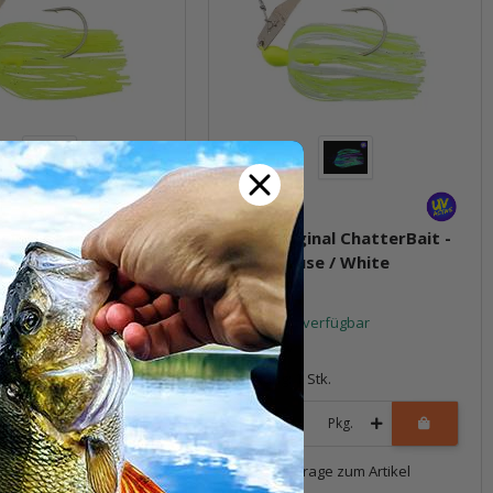
iginal ChatterBait -
7.0g Original ChatterBait -
euse
Chartreuse / White
t verfügbar
Sofort verfügbar
8,99 €
*
1 Stk.
Packung: 1 Stk.
Pkg.
Pkg.
Frage zum Artikel
Frage zum Artikel