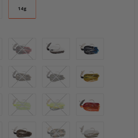
14g
g
14g
Bayou Craw
Black / Red
Black Shad
Blue / Black
Nickel Blade
Brown / Black
California Craw
Candy Craw
Carolina Craw
Chartreuse / White
Chartreuse / White / Gold Blade
Chartreuse Sexy Shad
Fire Craw
Gizzard Shad
Green Pumpkin / Black
Green Pumpkin Purple
Greenback Sha