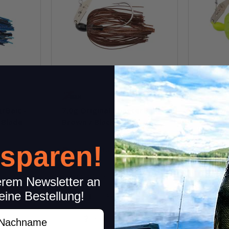
rBait -
7.0g Original ChatterBait -
7.0g Or
l Blade
Brown / Black
Chartr
 sparen!
Knapper Lagerbestand
Sofor
8,99 €
*
8,99 €
*
Packung: 1 Stk.
Packung: 
erem Newsletter an
eine Bestellung!
Pkg.
achname
kel
Frage zum Artikel