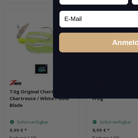
Email
Anmel
7.0g Original ChatterBait -
7.0g Original Chatte
Chartreuse / White / Gold
Frog
Blade
Sofort verfügbar
Sofort verfügbar
8,99 €
*
8,99 €
*
Packung: 1 Stk.
Packung: 1 Stk.