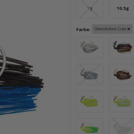
7g
10.5g
7g
10.5
Farbe:
Okeechobee Craw
Bad Shad Gold
Blue / Black / 
Chartreuse
Frog