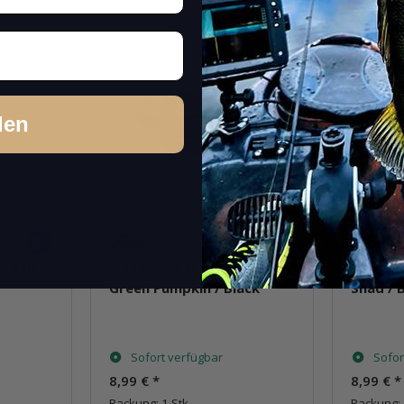
den
rBait -
7.0g Original ChatterBait -
7.0g Or
Green Pumpkin / Black
Shad / 
Sofort verfügbar
Sofor
8,99 €
*
8,99 €
*
Packung: 1 Stk.
Packung: 