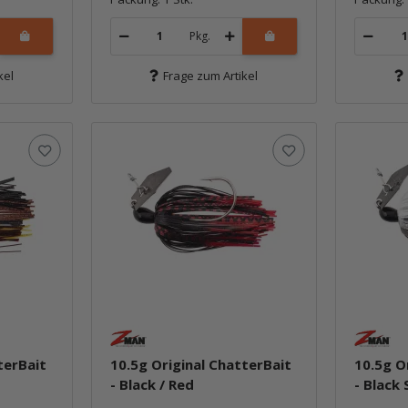
Pkg.
kel
Frage zum Artikel
terBait
10.5g Original ChatterBait
10.5g O
- Black / Red
- Black