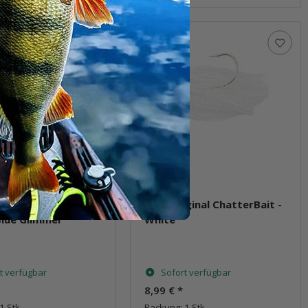
iginal ChatterBait -
7.0g Original ChatterBait -
Blue Glimmer
White
t verfügbar
Sofort verfügbar
8,99 €
*
1 Stk.
Packung: 1 Stk.