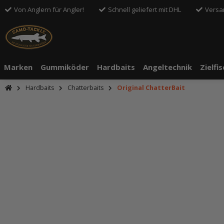
Von Anglern für Angler!
Schnell geliefert mit DHL
Versa
Marken
Gummiköder
Hardbaits
Angeltechnik
Zielfi
Hardbaits
Chatterbaits
Original ChatterBait