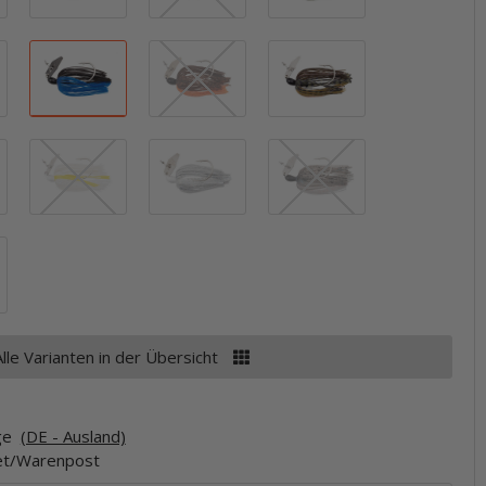
June Bug
Okeechobee Craw
Orange / Brown
Perch / Bluegill
Sexy Shad
Sexy Shimmer Blue
Shad / Blue Glimmer
Smoky Shad
White
Alle Varianten in der Übersicht
age
(DE - Ausland)
ket/Warenpost