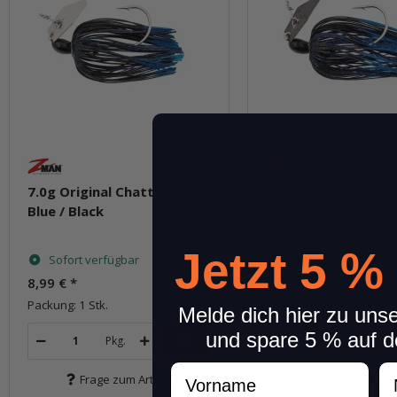
7.0g Original ChatterBait -
7.0g Original Chatte
Blue / Black
Blue / Black / Nicke
Jetzt 5 %
Sofort verfügbar
Sofort verfügbar
8,99 €
*
8,99 €
*
Packung: 1 Stk.
Packung: 1 Stk.
Melde dich hier zu uns
und spare 5 % auf d
Pkg.
Pkg.
Vorname
N
Frage zum Artikel
Frage zum Arti