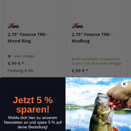
2.75" Finesse TRD -
2.75" Finesse TRD -
Mood Ring
Mudbug
Sofort verfügbar
Bereits nachbestellt, voraussichtlich
6,99 €
*
ab dem 14.08.2026 wieder verfügbar.
6,99 €
*
Packung: 8 Stk.
Packung: 8 Stk.
Pkg.
E-Mail wenn
verfügbar
Jetzt 5 %
sparen!
Frage zum Artikel
Frage zum Artikel
Melde dich hier zu unserem
Newsletter an und spare 5 % auf
deine Bestellung!