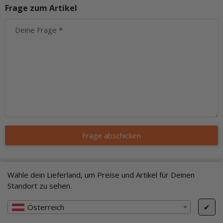
Frage zum Artikel
Deine Frage
Frage abschicken
Produktsicherheit
Wähle dein Lieferland, um Preise und Artikel für Deinen
Standort zu sehen.
Herstellerinformationen
Österreich
✔
Name:
Z-Man Fishing Products, Inc.