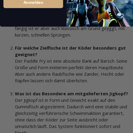
Wie führe ich den 3" Paddle Fry am besten?
Anmelden
Du kannst den Paddle Fry sehr vielseitig führen. Eine
einfache und sehr effektive Methode ist das simple
Einleiern (Steady Retrieve) im Mittelwasser. Genauso
fängig ist er aber auch klassisch am Grund gejiggt, mit
kurzen, schnellen Sprüngen.
Für welche Zielfische ist der Köder besonders gut
geeignet?
Der Paddle Fry ist eine absolute Bank auf Barsch. Seine
Größe und Form imitieren perfekt deren Hauptbeute.
Aber auch andere Raubfische wie Zander, Hecht oder
Rapfen lassen sich damit überlisten.
Was ist das Besondere am mitgelieferten Jigkopf?
Der Jigkopf ist in Form und Gewicht exakt auf den
Gummifisch abgestimmt. Dadurch wird eine stabile und
gleichzeitig verführerische Schwimmaktion garantiert,
ohne dass der Köder zur Seite ausbricht oder
unnatürlich läuft. Das System funktioniert sofort und
fängt!