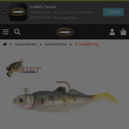
CAMO-Tackle
LADEN
CAMO-Tackle - A. Ernst & S. Pechel GbR
KOSTENLOS - In Google Play
Gummiköder
Gummifische
3" Paddle Fry