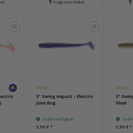
kel
Frage zum Artikel
lectric
3" Swing Impact - Electric
3" Swin
)
June Bug
Shad
Sofort verfügbar
Sofor
5,99 €
*
5,99 €
*