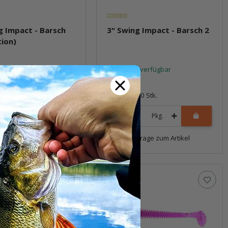
g Impact - Barsch
3" Swing Impact - Barsch 2
tion)
t verfügbar
Sofort verfügbar
5,99 €
*
10 Stk.
Packung: 10 Stk.
Pkg.
Pkg.
Frage zum Artikel
Frage zum Artikel