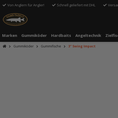
Von Anglern für Angler!
Schnell geliefert mit DHL
Versa
Marken
Gummiköder
Hardbaits
Angeltechnik
Zielfi
Gummiköder
Gummifische
3" Swing Impact