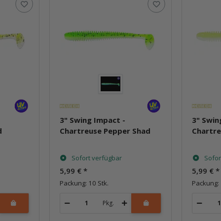
3" Swing Impact -
3" Swin
d
Chartreuse Pepper Shad
Chartr
Sofort verfügbar
Sofor
5,99 €
*
5,99 €
*
Packung: 10 Stk.
Packung: 
Pkg.