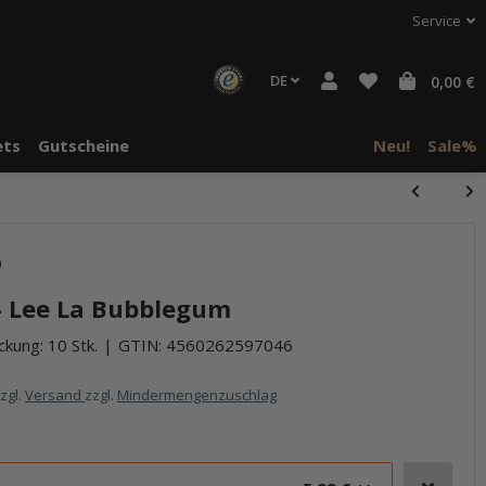
Service
DE
0,00 €
ts
Gutscheine
Neu!
Sale%
)
- Lee La Bubblegum
ckung: 10 Stk.
GTIN:
4560262597046
zzgl.
Versand
zzgl.
Mindermengenzuschlag