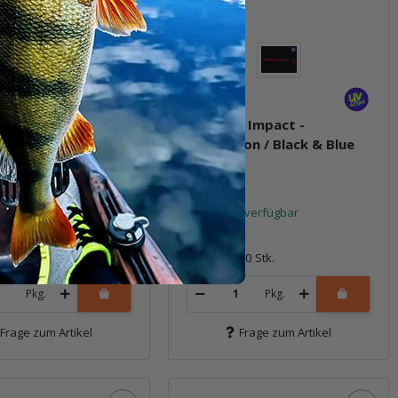
g Impact -
3" Swing Impact -
gum Shad
Chameleon / Black & Blue
FLK
t verfügbar
Sofort verfügbar
5,99 €
*
10 Stk.
Packung: 10 Stk.
Pkg.
Pkg.
Frage zum Artikel
Frage zum Artikel