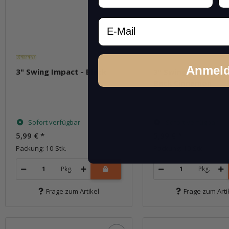
Email
Anmel
3" Swing Impact - Black
3" Swing Impact - B
Back Cinnamon
Sofort verfügbar
Sofort verfügbar
5,99 €
*
5,99 €
*
Packung: 10 Stk.
Packung: 10 Stk.
Pkg.
Pkg.
Frage zum Artikel
Frage zum Arti