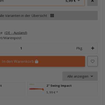
um
5,99 €
Alle Varianten in der Übersicht
age
(DE - Ausland)
ket/Warenpost
Pkg.
In den Warenkorb
Alle anzeigen
ct
2" Swing Impact
5,99 €
*