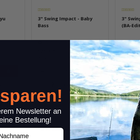
Ayu
3" Swing Impact - Baby
3" Swin
Bass
(BA-Edi
Sofort verfügbar
Sofor
5,99 €
*
5,99 €
*
Packung: 10 Stk.
Packung: 
Pkg.
kel
Frage zum Artikel
 sparen!
erem Newsletter an
eine Bestellung!
achname