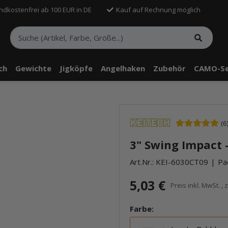
ndkostenfrei ab 100 EUR in DE
Kauf auf Rechnung möglich
sch
Gewichte
Jigköpfe
Angelhaken
Zubehör
CAMO-Se
(6
3" Swing Impact 
Art.Nr.:
KEI-6030CT09
Pa
5,03 €
Preis inkl. MwSt. , 
Farbe: