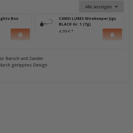
Alle anzeigen
ights Box
CAMO LURES Wirekeeper Jigs
BLACK Gr. 1 (7g)
4,99 €
*
für Barsch und Zander
 durch geripptes Design