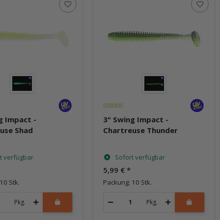
g Impact -
3" Swing Impact -
euse Shad
Chartreuse Thunder
t verfügbar
Sofort verfügbar
5,99 €
*
10 Stk.
Packung: 10 Stk.
Pkg.
Pkg.