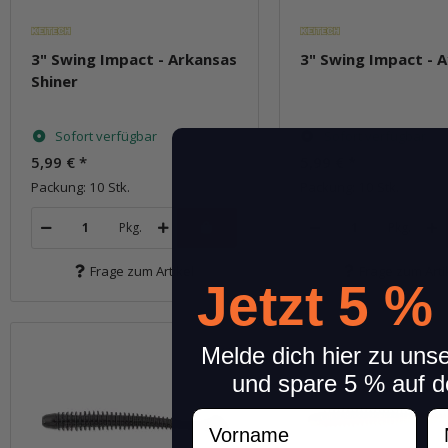
3" Swing Impact - Arkansas
3" Swing Impact - 
Shiner
Sofort verfügbar
Sofort verfügbar
5,99 €
*
5,99 €
*
Packung: 10 Stk.
Packung: 10 Stk.
Pkg.
Pkg.
Frage zum Artikel
Frage zum Arti
Jetzt 5 %
Melde dich hier zu uns
und spare 5 % auf d
Vorname
N