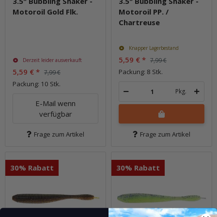
3.5" Bubbling Shaker -
3.5" Bubbling Shaker -
Motoroil Gold Flk.
Motoroil PP. /
Chartreuse
Knapper Lagerbestand
5,59 €
*
7,99 €
Derzeit leider ausverkauft
5,59 €
*
Packung: 8 Stk.
7,99 €
Packung: 10 Stk.
Pkg.
E-Mail wenn
verfügbar
Frage zum Artikel
Frage zum Artikel
30% Rabatt
30% Rabatt