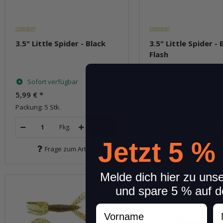
3.5" Little Spider - Black
3.5" Little Spider - B
Flash
Sofort verfügbar
Sofort verfügbar
5,99 €
*
5,99 €
*
Packung: 5 Stk.
Packung: 5 Stk.
Pkg.
Pkg.
Jetzt 5 %
Frage zum Artikel
Frage zum Arti
Melde dich hier zu uns
und spare 5 % auf d
Vorname
N