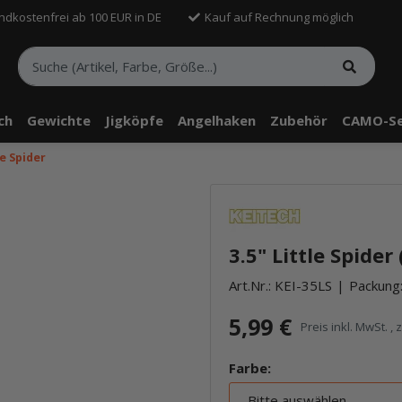
ndkostenfrei ab 100 EUR in DE
Kauf auf Rechnung möglich
sch
Gewichte
Jigköpfe
Angelhaken
Zubehör
CAMO-Se
le Spider
telle findest Du Inhalte von Drittanbietern (Youtube). Möchtest Du In
rn angezeigt bekommen, klicke bitte in den Einstellungen zur Privatssp
3.5" Little Spider
akzeptieren" und lade anschließend die Seite neu.
Art.Nr.:
KEI-35LS
Packung:
5,99 €
Preis inkl. MwSt. , 
Farbe:
Bitte auswählen