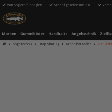
Von Anglern für Angler!
Schnell geliefert mit DHL
Versa
Marken
Gummiköder
Hardbaits
Angeltechnik
Zielfi
Angeltechnik
Drop Shot Rig
Drop Shot Köder
3.5" Litt
An dieser S
Drittanbiete