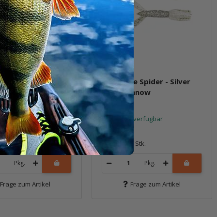
tle Spider - Sight
3.5" Little Spider - Silver
No Scent)
Flash Minnow
t verfügbar
Sofort verfügbar
5,99 €
*
5 Stk.
Packung: 5 Stk.
Pkg.
Pkg.
Frage zum Artikel
Frage zum Artikel