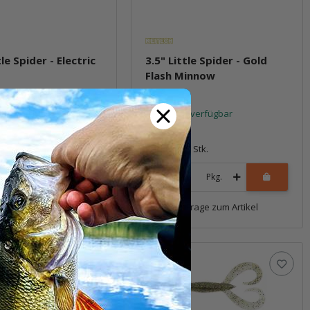
tle Spider - Electric
3.5" Little Spider - Gold
Flash Minnow
t verfügbar
Sofort verfügbar
5,99 €
*
5 Stk.
Packung: 5 Stk.
Pkg.
Pkg.
Frage zum Artikel
Frage zum Artikel