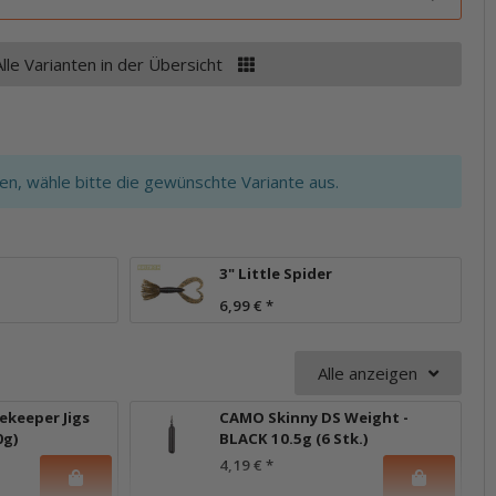
Alle Varianten in der Übersicht
ten, wähle bitte die gewünschte Variante aus.
3" Little Spider
6,99 €
*
Alle anzeigen
keeper Jigs
CAMO Skinny DS Weight -
0g)
BLACK 10.5g (6 Stk.)
4,19 €
*