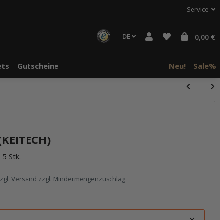
Service
DE
0,00 €
ts
Gutscheine
Neu!
Sale%
halte von
häre "Alle
 (KEITECH)
 5 Stk.
zzgl.
Versand
zzgl.
Mindermengenzuschlag