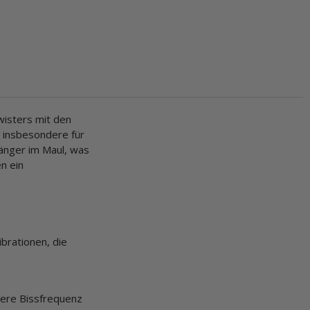
wisters mit den
, insbesondere für
änger im Maul, was
n ein
brationen, die
öhere Bissfrequenz