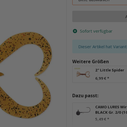
Sofort verfügbar
x
Dieser Artikel hat Varian
Weitere Größen
2" Little Spider
6,99 €
*
Dazu passt:
CAMO LURES Wire
BLACK Gr. 2/0 (1
5,49 €
*