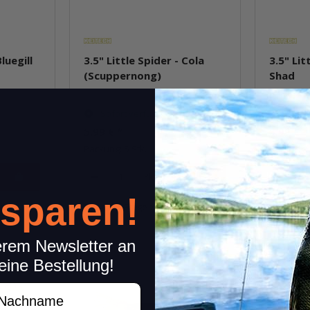
luegill
3.5" Little Spider - Cola
3.5" Lit
(Scuppernong)
Shad
Sofort verfügbar
Sofor
5,99 €
*
5,99 €
*
Packung: 5 Stk.
Packung: 
Pkg.
 sparen!
kel
Frage zum Artikel
erem Newsletter an
eine Bestellung!
achname