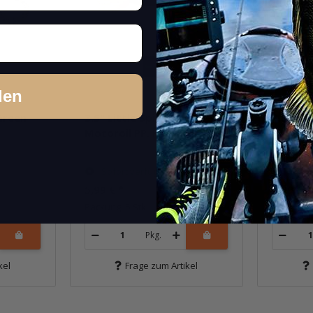
den
 Green
3.5" Little Spider -
3.5" Lit
Motoroil PP. Red
Flash (
Sofort verfügbar
Sofor
5,99 €
*
5,99 €
*
Packung: 5 Stk.
Packung: 
Pkg.
kel
Frage zum Artikel