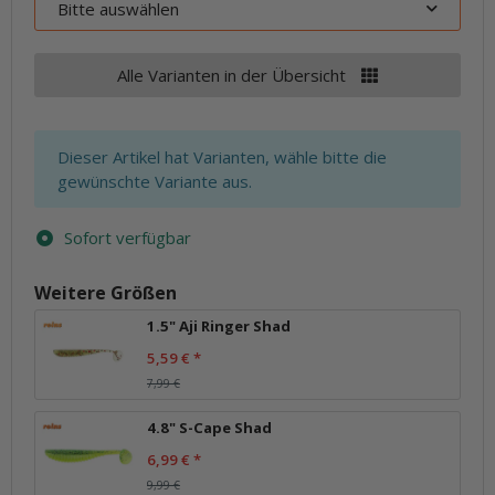
Bitte auswählen
Alle Varianten in der Übersicht
x
Dieser Artikel hat Varianten, wähle bitte die
gewünschte Variante aus.
Sofort verfügbar
Weitere Größen
1.5" Aji Ringer Shad
5,59 €
*
7,99 €
4.8" S-Cape Shad
6,99 €
*
9,99 €