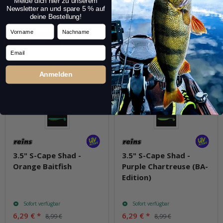
Melde dich hier zu unserem
Frage zum Artikel
Frage zum Artikel
Newsletter an und spare 5 % auf
deine Bestellung!
Vorname
Nachname
30% Rabatt
30% Rabatt
Email
Anmelden
3.5" S-Cape Shad -
3.5" S-Cape Shad -
Orange Baitfish
Purple Chartreuse (BA-
Edition)
Sofort verfügbar
Sofort verfügbar
6,29 €
*
6,29 €
*
8,99 €
8,99 €