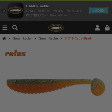
CAMO-Tackle
LADEN
CAMO-Tackle - A. Ernst & S. Pechel GbR
KOSTENLOS - In Google Play
Gummiköder
Gummifische
3.5" S-Cape Shad
An dieser Stelle findest Du Inhalt
Möchtest Du Inhalte von Drittanbie
bitte in den Einstellungen zur Priv
lade anschließend