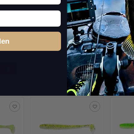
 Black
3.5" Swing Impact - Blue
3.5" Swi
Back Cinnamon
Flash
den
Sofort verfügbar
Sofor
6,99 €
*
6,99 €
*
Packung: 8 Stk.
Packung: 
Pkg.
kel
Frage zum Artikel