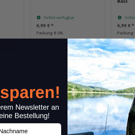
Bass
Sofort verfügbar
Sofor
6,99 €
*
6,99 €
*
Packung: 8 Stk.
Packung: 
Pkg.
kel
Frage zum Artikel
 sparen!
erem Newsletter an
eine Bestellung!
achname