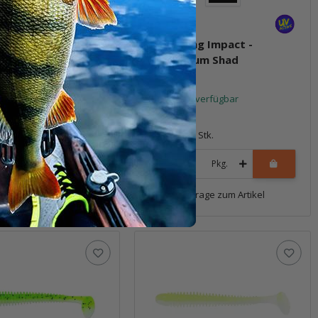
ng Impact - Bluegill
3.5" Swing Impact -
Bubblegum Shad
t verfügbar
Sofort verfügbar
6,99 €
*
8 Stk.
Packung: 8 Stk.
Pkg.
Pkg.
Frage zum Artikel
Frage zum Artikel