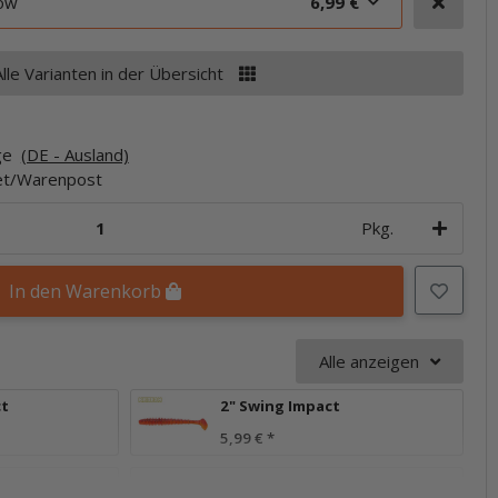
now
6,99 €
Alle Varianten in der Übersicht
age
(DE - Ausland)
ket/Warenpost
Pkg.
In den Warenkorb
Alle anzeigen
ct
2" Swing Impact
5,99 €
*