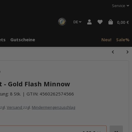
Service
DE
0,00 €
ts
Gutscheine
Neu!
Sale%
halte von
halte von
)
häre "Alle
häre "Alle
t - Gold Flash Minnow
ung: 8 Stk.
GTIN:
4560262574566
zzgl.
Versand
zzgl.
Mindermengenzuschlag