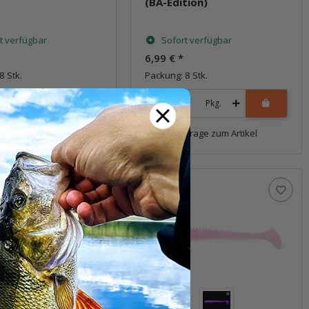
(BA-Edition)
t verfügbar
Sofort verfügbar
6,99 €
*
8 Stk.
Packung: 8 Stk.
Pkg.
Pkg.
Frage zum Artikel
Frage zum Artikel