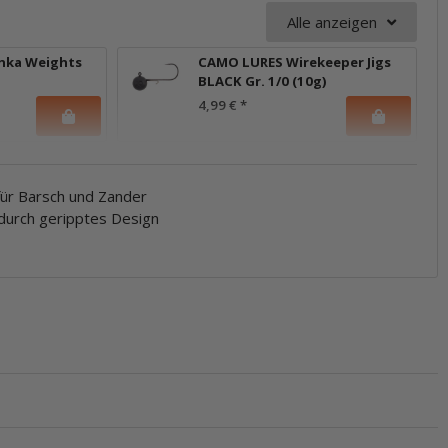
Alle anzeigen
hka Weights
CAMO LURES Wirekeeper Jigs
BLACK Gr. 1/0 (10g)
4,99 €
*
für Barsch und Zander
 durch geripptes Design