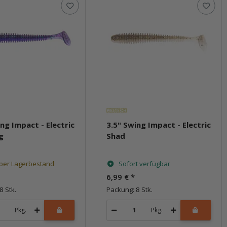
ing Impact - Electric
3.5" Swing Impact - Electric
g
Shad
per Lagerbestand
Sofort verfügbar
6,99 €
*
8 Stk.
Packung: 8 Stk.
Pkg.
Pkg.