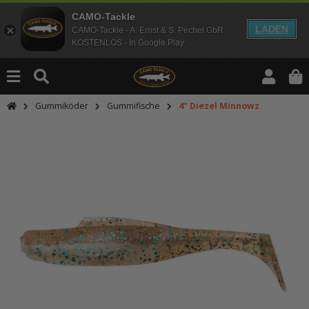
CAMO-Tackle
LADEN
CAMO-Tackle - A. Ernst & S. Pechel GbR
KOSTENLOS - In Google Play
Gummiköder
Gummifische
4" Diezel Minnowz