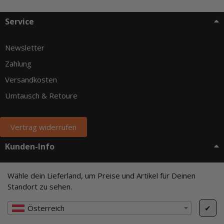
Service
Newsletter
Zahlung
Versandkosten
Umtausch & Retoure
Vertrag widerrufen
Kunden-Info
Über uns
Wähle dein Lieferland, um Preise und Artikel für Deinen
Standort zu sehen.
AGB
Widerrufsbelehrung
Österreich
✔
Datenschutz