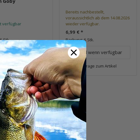
n Goby
Bereits nachbestellt,
voraussichtlich ab dem 14.08.2026
t verfügbar
wieder verfügbar.
6,99 €
*
6 Stk.
Packung: 6 Stk.
E-Mail wenn verfügbar
Pkg.
Frage zum Artikel
Frage zum Artikel