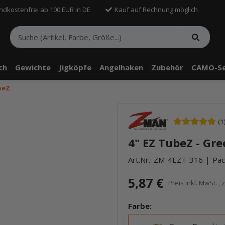
ndkostenfrei ab 100 EUR in DE
Kauf auf Rechnung möglich
sch
Gewichte
Jigköpfe
Angelhaken
Zubehör
CAMO-Se
beZ
(1
4" EZ TubeZ - Gr
Art.Nr.:
ZM-4EZT-316
Pac
5,87 €
Preis inkl. MwSt. , 
Farbe: