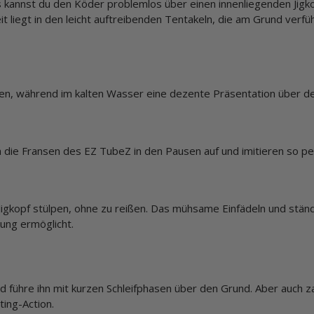
kannst du den Köder problemlos über einen innenliegenden Jigko
t liegt in den leicht auftreibenden Tentakeln, die am Grund verfü
ren, während im kalten Wasser eine dezente Präsentation über d
 die Fransen des EZ TubeZ in den Pausen auf und imitieren so per
n Jigkopf stülpen, ohne zu reißen. Das mühsame Einfädeln und stä
bung ermöglicht.
 führe ihn mit kurzen Schleifphasen über den Grund. Aber auch z
ting-Action.