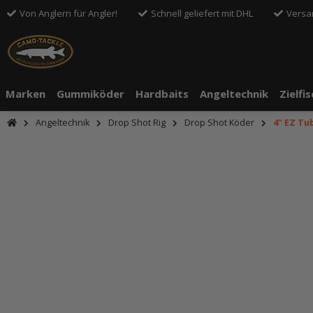
Von Anglern für Angler!
Schnell geliefert mit DHL
Versa
Marken
Gummiköder
Hardbaits
Angeltechnik
Zielfi
Angeltechnik
Drop Shot Rig
Drop Shot Köder
4" EZ Tu