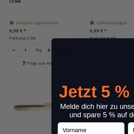
Craw
Knapper Lagerbestand
Sofort verfügbar
6,99 €
*
6,99 €
*
Packung: 6 Stk.
Packung: 6 Stk.
Pkg.
Pkg.
Frage zum Artikel
Frage zum Arti
Jetzt 5 %
Melde dich hier zu uns
und spare 5 % auf d
Vorname
N