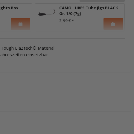
ights Box
CAMO LURES Tube Jigs BLACK
Gr. 1/0 (7g)
3,99 €
*
 Tough ElaZtech® Material
n Jahreszeiten einsetzbar