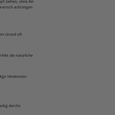
pf ziehen, ohne ihn
hrerisch aufsteigen
em Grund oft
fekt die natürliche
ndige Neuknoten
ackig durchs