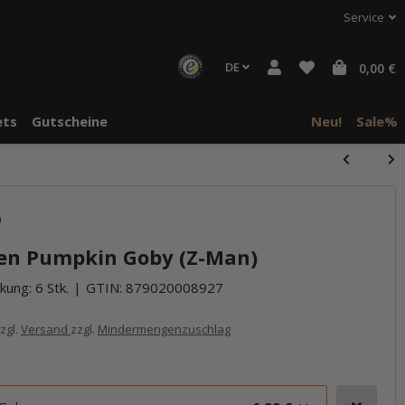
Service
DE
0,00 €
ts
Gutscheine
Neu!
Sale%
)
een Pumpkin Goby (Z-Man)
kung: 6 Stk.
GTIN:
879020008927
zzgl.
Versand
zzgl.
Mindermengenzuschlag