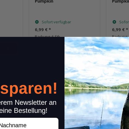
Pumpkin
Pumpki
Sofort verfügbar
Sofor
6,99 €
*
6,99 €
*
Packung: 6 Stk.
Packung: 
Pkg.
kel
Frage zum Artikel
 sparen!
erem Newsletter an
eine Bestellung!
achname