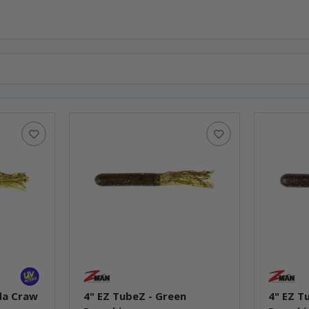
da Craw
4" EZ TubeZ - Green
4" EZ T