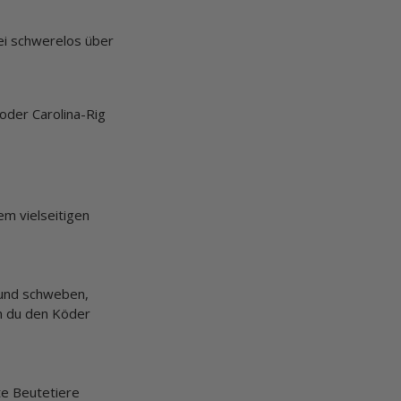
ei schwerelos über
oder Carolina-Rig
em vielseitigen
 und schweben,
nn du den Köder
te Beutetiere