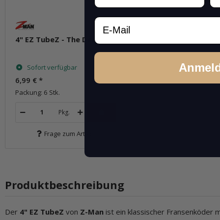
Email
4" EZ TubeZ - The Deal
Anmel
Sofort verfügbar
6,99 €
*
Packung: 6 Stk.
Pkg.
Frage zum Artikel
Produktbeschreibung
Der
4" EZ TubeZ
von
Z-Man
ist ein klassischer Fransenköder