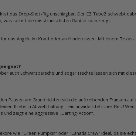
ck ist das Drop-Shot-Rig unschlagbar. Der EZ TubeZ schwebt dab
, was selbst die misstrauischsten Räuber überzeugt.
für das Angeln im Kraut oder an Hindernissen. Mit einem Texas- 
 geeignet?
 Aber auch Schwarzbarsche und sogar Hechte lassen sich mit dies
 den Pausen am Grund richten sich die auftreibenden Fransen auf
en kleinen Krebs in Abwehrhaltung – ein unwiderstehlicher Reiz! We
aus und zeigt eine aggressive „Darting-Action“.
 Dekore wie "Green Pumpkin" oder "Canada Craw" ideal, da sie ech