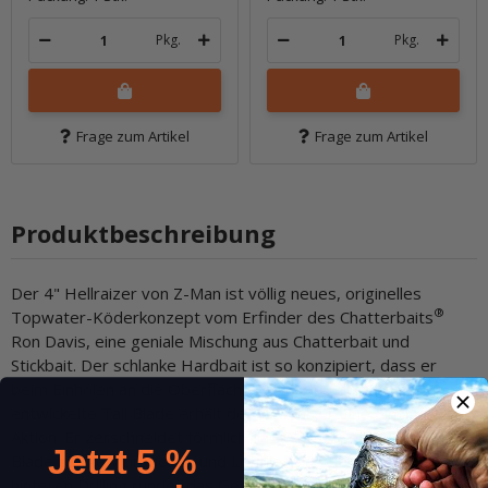
Pkg.
Pkg.
Frage zum Artikel
Frage zum Artikel
Produktbeschreibung
Der 4" Hellraizer von Z-Man ist völlig neues, originelles
®
Topwater-Köderkonzept vom Erfinder des Chatterbaits
Ron Davis, eine geniale Mischung aus Chatterbait und
Stickbait. Der schlanke Hardbait ist so konzipiert, dass er
beim Einholen an die Oberfläche steigt und durch das neu
entwickelte Tail Blade erhält der HellRaizer eine einzigartige
Aktion. Er zerschneidet förmlich das Wasser, erzeugt mit dem
Jetzt 5 %
Blade starke Vibrationen und Lichtreflektionen. Die Feder am
hinteren Drilling rundet das Gesamtpaket ab. Der 4" Hellraizer