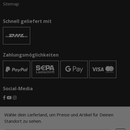
Sitemap
Schnell geliefert mit
Zahlungsmöglichkeiten
Social-Media
© CAMO-Tackle - Andreas Ernst und Stephan Pechel GbR
Wähle dein Lieferland, um Preise und Artikel für Deinen
Standort zu sehen.
* Alle Preise inkl. gesetzlicher USt., zzgl.
Versand
, zzgl.
Mindermengenzuschlag