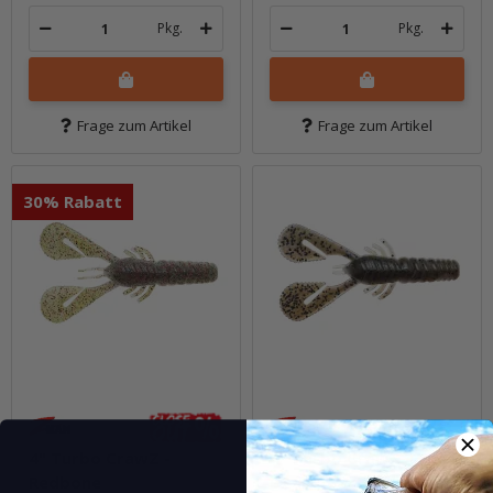
Pkg.
Pkg.
Frage zum Artikel
Frage zum Artikel
30% Rabatt
4" Turbo CrawZ -
4" Turbo CrawZ - The
Redbone
Deal