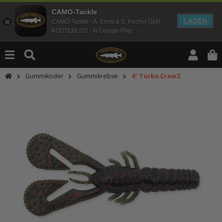
CAMO-Tackle
LADEN
CAMO-Tackle - A. Ernst & S. Pechel GbR
KOSTENLOS - In Google Play
Gummiköder
Gummikrebse
4" Turbo CrawZ
An dieser Stelle findest Du Inhalt
Möchtest Du Inhalte von Drittanbie
bitte in den Einstellungen zur Priv
lade anschließend