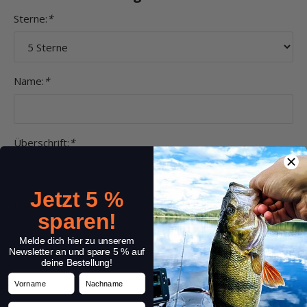
Sterne:
*
Name:
*
Überschrift:
*
Jetzt 5 %
Kommentar:
*
sparen!
Melde dich hier zu unserem
Newsletter an und spare 5 % auf
deine Bestellung!
Vorname
Nachname
Email