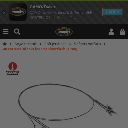
CAMO-Tackle
LADEN
CAMO-Tackle - A. Ernst & S. Pechel GbR
KOSTENLOS - In Google Play
Angeltechnik
Soft Jerkbaits
Softjerk Vorfach
40 cm VMC BlackFlex Stahlvorfach (C708)