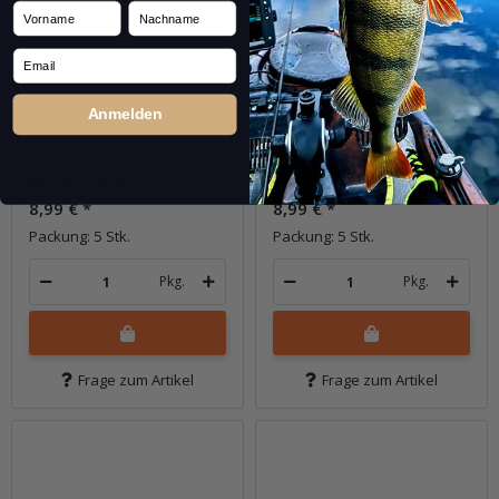
Vorname
Nachname
Email
4.8" FAT Swing Impact
4.8" FAT Swing Impact
- Electric Bluegill
- Electric Chicken (BA-
Anmelden
Edition)
Sofort verfügbar
Sofort verfügbar
8,99 €
*
8,99 €
*
Packung: 5 Stk.
Packung: 5 Stk.
Pkg.
Pkg.
Frage zum Artikel
Frage zum Artikel