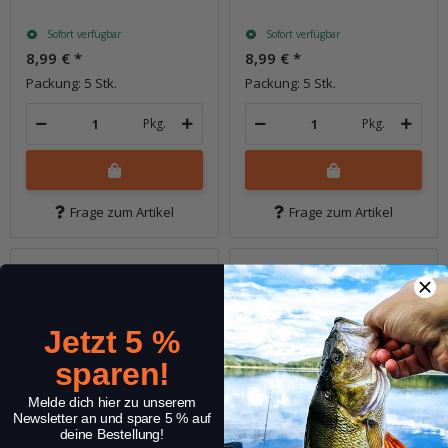
Sofort verfügbar
Sofort verfügbar
8,99 €
*
8,99 €
*
Packung: 5 Stk.
Packung: 5 Stk.
Pkg.
Pkg.
Frage zum Artikel
Frage zum Artikel
Jetzt 5 %
sparen!
Melde dich hier zu unserem
Newsletter an und spare 5 % auf
deine Bestellung!