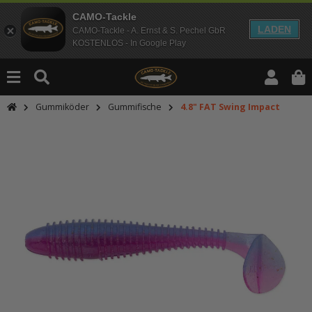
CAMO-Tackle
LADEN
CAMO-Tackle - A. Ernst & S. Pechel GbR
KOSTENLOS - In Google Play
Gummiköder
Gummifische
4.8" FAT Swing Impact
An dieser Stelle findest Du Inhalt
Möchtest Du Inhalte von Drittanbie
bitte in den Einstellungen zur Priv
lade anschließend