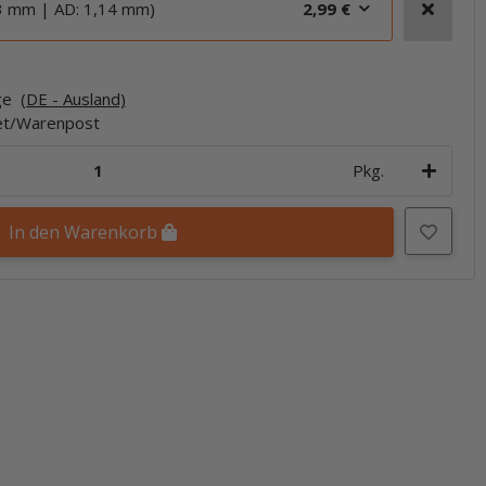
63 mm | AD: 1,14 mm)
2,99 €
age
(DE - Ausland)
ket/Warenpost
Pkg.
In den Warenkorb