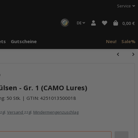
Service
DE
0,00 €
ts
Gutscheine
Neu!
Sale%
)
lsen - Gr. 1 (CAMO Lures)
g: 50 Stk.
GTIN:
4251013500018
zzgl.
Versand
zzgl.
Mindermengenzuschlag