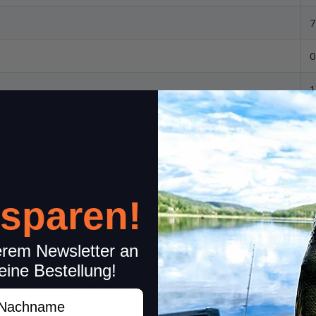
7
0
1
 sparen!
erem Newsletter an
eine Bestellung!
2 Bewertungen
Teile anderen Kunden Dein
achname