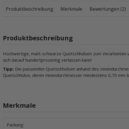
Produktbeschreibung
Merkmale
Bewertungen (2)
Produktbeschreibung
Hochwertige, matt-schwarze Quetschhülsen zum Verarbeiten von
sich darauf hundertprozentig verlassen kann!
Tipp:
Die passenden Quetschhülsen anhand des Innendurchmess
Quetschhülse, deren Innendurchmesser mindestens 0,70 mm betr
Merkmale
Produkteigenschaft
Wert
Packung: