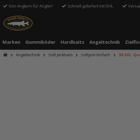
Von Anglern für Angler!
Schnell geliefert mit DHL
Versa
Marken
Gummiköder
Hardbaits
Angeltechnik
Zielfi
Angeltechnik
Soft Jerkbaits
Softjerk Vorfach
50 Stk. Q