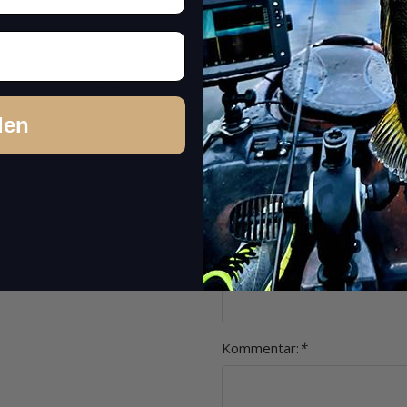
Bewerte bitte ausschließlich Dei
0 Bewertungen
Produktauswahl, Preisgestaltung, 
entgegen.
0 Bewertungen
Artikelbewertung
0 Bewertungen
Sterne:
*
den
0 Bewertungen
Name:
*
Überschrift:
*
Kommentar:
*