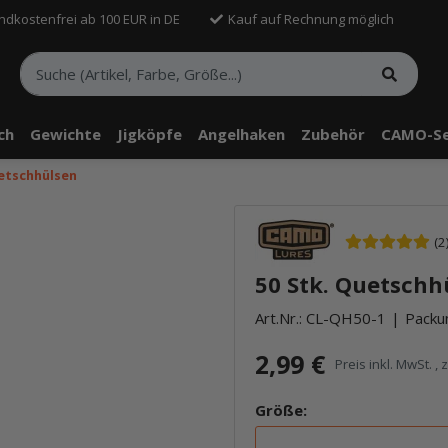
ndkostenfrei ab 100 EUR in DE
Kauf auf Rechnung möglich
sch
Gewichte
Jigköpfe
Angelhaken
Zubehör
CAMO-Se
uetschhülsen
(2
50 Stk. Quetschhü
Art.Nr.:
CL-QH50-1
Packun
2,99 €
Preis inkl. MwSt. , 
Größe: