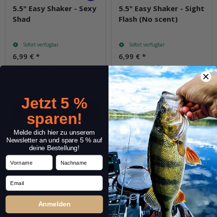
5.5" Easy Shaker - Sexy
5.5" Easy Shaker - Sight
Shad
Flash (No scent)
Sofort verfügbar
Sofort verfügbar
6,99 €
*
6,99 €
*
Packung: 10 Stk.
Packung: 10 Stk.
Pkg.
Pkg.
Jetzt 5 %
sparen!
Frage zum Artikel
Frage zum Artikel
Melde dich hier zu unserem
Newsletter an und spare 5 % auf
deine Bestellung!
Vorname
Nachname
Email
Anmelden