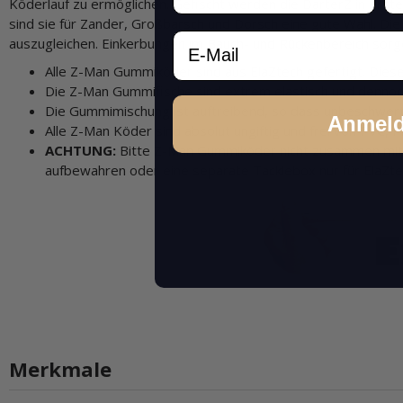
Köderlauf zu ermöglichen. Gefischt werden die DarterZ in erste
sind sie für Zander, Großbarsch und Dorsch eine gute Wahl. Di
Email
auszugleichen. Einkerbungen im Bauch- und Rückenbereich sor
Alle Z-Man Gummiköder sind aus ElaZtech gefertigt. Dieses
Die Z-Man Gummifische sind extrem elastisch und dennoch
Die Gummimischung ist auftreibend, so dass unbeschwe
Anmel
Alle Z-Man Köder sind absolut ungiftig und frei von PVC, P
ACHTUNG:
Bitte Z-Man Gummiköder nicht zusammen mit W
aufbewahren oder eine separate Tacklebox nur für ElaZt
Merkmale