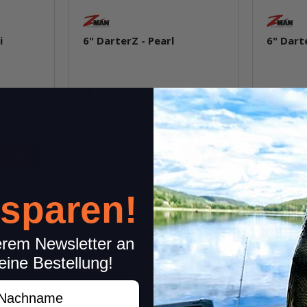
i
6" DarterZ - Pearl
6" Dart
Sofort verfügbar
Sofor
7,99 €
*
7,99 €
*
Packung: 5 Stk.
Packung: 
Pkg.
kel
Frage zum Artikel
 sparen!
erem Newsletter an
eine Bestellung!
achname
 Einkerbungen im Schwanzbereich, um maximale Beweglichkeit und