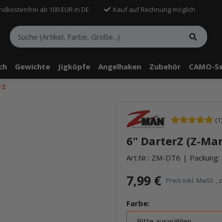
ndkostenfrei ab 100 EUR in DE
Kauf auf Rechnung möglich
sch
Gewichte
Jigköpfe
Angelhaken
Zubehör
CAMO-Se
rZ
(1
6" DarterZ (Z-Ma
Art.Nr.:
ZM-DT6
Packung: 
7,99 €
Preis inkl. MwSt. , 
Farbe:
Bitte auswählen