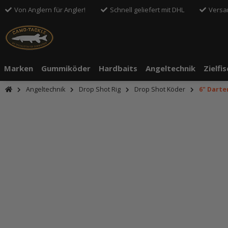
Von Anglern für Angler!
Schnell geliefert mit DHL
Versa
Marken
Gummiköder
Hardbaits
Angeltechnik
Zielfi
Angeltechnik
Drop Shot Rig
Drop Shot Köder
6" Darte