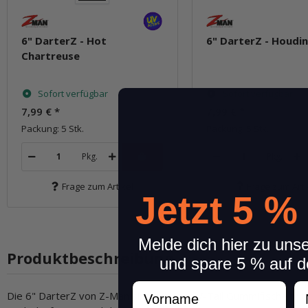
6" DarterZ - Hot
6" DarterZ - Houdin
Chartreuse
Sofort verfügbar
Sofort verfügbar
7,99 €
*
7,99 €
*
Packung: 5 Stk.
Packung: 5 Stk.
Pkg.
Pkg.
Frage zum Artikel
Frage zum Arti
Jetzt 5 %
Melde dich hier zu uns
Produktbeschreibung
und spare 5 % auf d
Vorname
N
Die 6" DarterZ von Z-Man sind schlanke V-Tail Gummifische mit