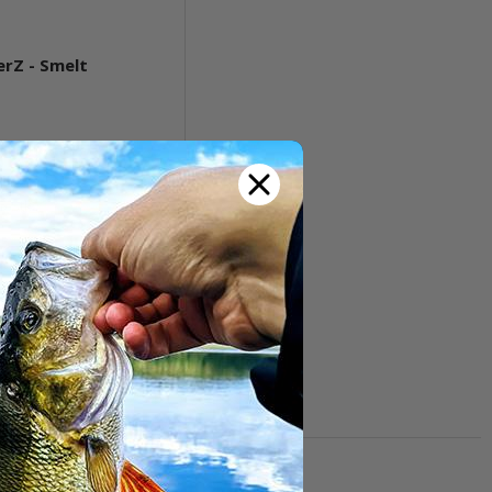
erZ - Smelt
t verfügbar
5 Stk.
Pkg.
Frage zum Artikel
 einen attraktiven