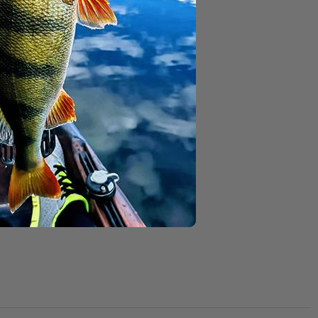
auch am Jigkopf
rials
en.
ches Köderspiel.
äre Gummifische.
Original-Tüte