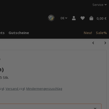
Service
DE
0,00 €
ts
Gutscheine
Neu!
Sale%
)
n)
5 Stk.
zzgl.
Versand
zzgl.
Mindermengenzuschlag