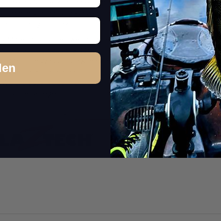
r Linie als Softjerkbait an einem Weighted Widegap-Haken, aber 
e Gummimischung ist gesalzen, um den Auftrieb des ElazTech Mate
gen für eine gute Hakquote bei der Verwendung von Widegap-Hak
 Material ist super-weich und ermöglicht somit ein unvergleichli
 reißfest, so dass die Köder rund 10x so haltbar sind wie regul
rte Köder im Wasser schwimmen.
den
lastisol oder Phtalaten.
eichplastik-Ködern anderer Hersteller lagern. Entweder in der 
ech-Köder anlegen.