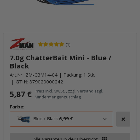
(1)
7.0g ChatterBait Mini - Blue /
Black
Art.Nr.:
ZM-CBM14-04
Packung: 1 Stk.
GTIN:
879020000242
Preis inkl. MwSt. , zzgl.
Versand
zzgl.
5,87 €
Mindermengenzuschlag
Farbe:
Blue / Black
6,99 €
Alle Varianten in der Übersicht