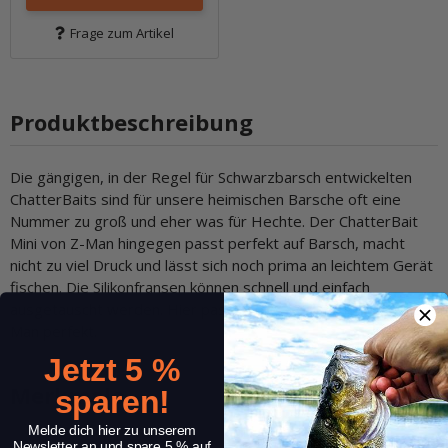
Frage zum Artikel
Produktbeschreibung
Die gängigen, in der Regel für Schwarzbarsch entwickelten
ChatterBaits sind für unsere heimischen Barsche oft eine
Nummer zu groß und eher was für Hechte. Der ChatterBait
Mini von Z-Man hingegen passt perfekt auf Barsch, macht
nicht zu viel Druck und lässt sich noch prima an leichtem Gerät
fischen. Die Silikonfransen können schnell und einfach
ausgetauscht werden. Hier passen die 2.75" EZ Skirts von Z-
Man perfekt.
Jetzt 5 %
Merkmale
sparen!
Melde dich hier zu unserem
Newsletter an und spare 5 % auf