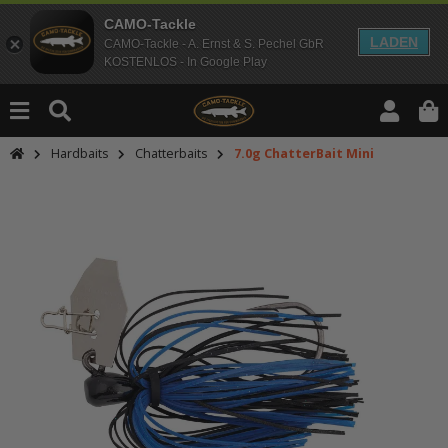
CAMO-Tackle
LADEN
CAMO-Tackle - A. Ernst & S. Pechel GbR
KOSTENLOS - In Google Play
Hardbaits
Chatterbaits
7.0g ChatterBait Mini