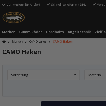
Von Anglern für Angler!
Schnell geliefert mit DHL
Versa
Marken
Gummiköder
Hardbaits
Angeltechnik
Zielfi
Marken
CAMO Lures
CAMO Haken
CAMO Haken
Sortierung
Material