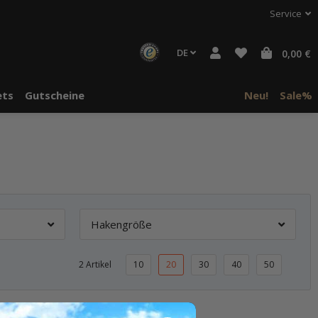
Service
DE
0,00 €
ts
Gutscheine
Neu!
Sale%
Hakengröße
2 Artikel
10
20
30
40
50