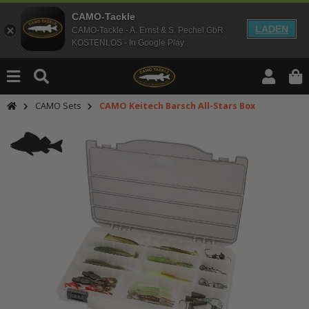
CAMO-Tackle
LADEN
CAMO-Tackle - A. Ernst & S. Pechel GbR
KOSTENLOS - In Google Play
CAMO Sets
CAMO Keitech Barsch All-Stars Box