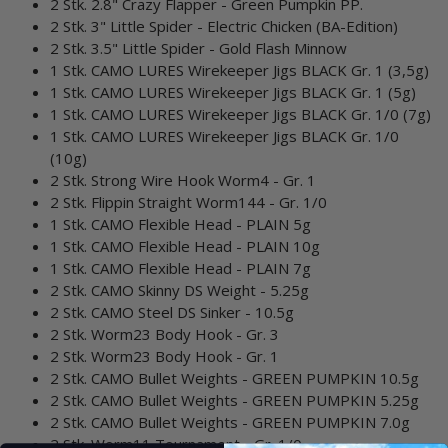
2
Stk.
2.8"
Crazy
Flapper
-
Green
Pumpkin
PP.
2
Stk.
3"
Little
Spider
-
Electric
Chicken
(BA-Edition)
2
Stk.
3.5"
Little
Spider
-
Gold
Flash
Minnow
1
Stk.
CAMO
LURES
Wirekeeper
Jigs
BLACK
Gr.
1
(3,5g)
1
Stk.
CAMO
LURES
Wirekeeper
Jigs
BLACK
Gr.
1
(5g)
1
Stk.
CAMO
LURES
Wirekeeper
Jigs
BLACK
Gr.
1/0
(7g)
1
Stk.
CAMO
LURES
Wirekeeper
Jigs
BLACK
Gr.
1/0
(10g)
2
Stk.
Strong
Wire
Hook
Worm4
-
Gr.
1
2
Stk.
Flippin
Straight
Worm144
-
Gr.
1/0
1
Stk.
CAMO
Flexible
Head
-
PLAIN
5g
1
Stk.
CAMO
Flexible
Head
-
PLAIN
10g
1
Stk.
CAMO
Flexible
Head
-
PLAIN
7g
2
Stk.
CAMO
Skinny
DS
Weight
-
5.25g
2
Stk.
CAMO
Steel
DS
Sinker
-
10.5g
2
Stk.
Worm23
Body
Hook
-
Gr.
3
2
Stk.
Worm23
Body
Hook
-
Gr.
1
2
Stk.
CAMO
Bullet
Weights
-
GREEN
PUMPKIN
10.5g
2
Stk.
CAMO
Bullet
Weights
-
GREEN
PUMPKIN
5.25g
2
Stk.
CAMO
Bullet
Weights
-
GREEN
PUMPKIN
7.0g
2
Stk.
Worm11
Tournament
-
Gr.
1/0