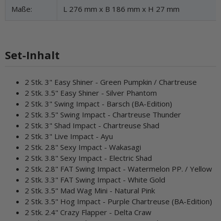
Maße:
L 276 mm x B 186 mm x H 27 mm
Set-Inhalt
2
Stk.
3"
Easy
Shiner
-
Green
Pumpkin
/
Chartreuse
2
Stk.
3.5"
Easy
Shiner
-
Silver
Phantom
2
Stk.
3"
Swing
Impact
-
Barsch
(BA-Edition)
2
Stk.
3.5"
Swing
Impact
-
Chartreuse
Thunder
2
Stk.
3"
Shad
Impact
-
Chartreuse
Shad
2
Stk.
3"
Live
Impact
-
Ayu
2
Stk.
2.8"
Sexy
Impact
-
Wakasagi
2
Stk.
3.8"
Sexy
Impact
-
Electric
Shad
2
Stk.
2.8"
FAT
Swing
Impact
-
Watermelon
PP.
/
Yellow
2
Stk.
3.3"
FAT
Swing
Impact
-
White
Gold
2
Stk.
3.5"
Mad
Wag
Mini
-
Natural
Pink
2
Stk.
3.5"
Hog
Impact
-
Purple
Chartreuse
(BA-Edition)
2
Stk.
2.4"
Crazy
Flapper
-
Delta
Craw