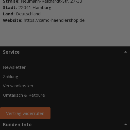
Straße:
Neumann-Reichardt-Str. 27-33
Stadt:
22041 Hamburg
Land:
Deutschland
Website:
https://camo-haendlershop.de
Service
Newsletter
Zahlung
Versandkosten
Umtausch & Retoure
Vertrag widerrufen
Kunden-Info