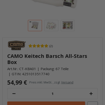
(2)
CAMO Keitech Barsch All-Stars
Box
Art.Nr.:
CT-KBA01
Packung: 67 Teile
GTIN:
4251013517740
54,99 €
Preis inkl. MwSt. , zzgl.
Versand