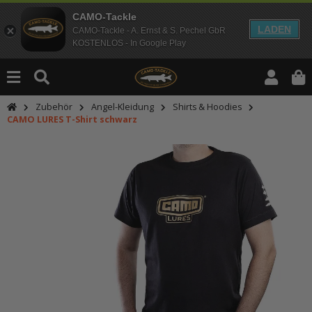
CAMO-Tackle
LADEN
CAMO-Tackle - A. Ernst & S. Pechel GbR
KOSTENLOS - In Google Play
Zubehör
Angel-Kleidung
Shirts & Hoodies
CAMO LURES T-Shirt schwarz