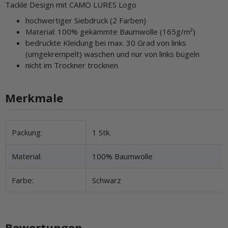
Tackle Design mit CAMO LURES Logo
hochwertiger Siebdruck (2 Farben)
Material: 100% gekämmte Baumwolle (165g/m²)
bedruckte Kleidung bei max. 30 Grad von links
(umgekrempelt) waschen und nur von links bügeln
nicht im Trockner trocknen
Merkmale
Produkteigenschaft
Wert
Packung:
1 Stk.
Material:
100% Baumwolle
Farbe:
Schwarz
Bewertungen