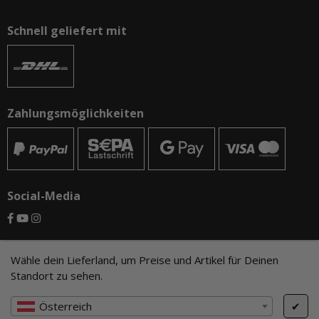
Schnell geliefert mit
Zahlungsmöglichkeiten
Social-Media
© CAMO-Tackle - Andreas Ernst und Stephan Pechel GbR
Wähle dein Lieferland, um Preise und Artikel für Deinen
Standort zu sehen.
* Alle Preise inkl. gesetzlicher USt., zzgl.
Versand
, zzgl.
Mindermengenzuschlag
Österreich
✔
Cookie Einstellungen