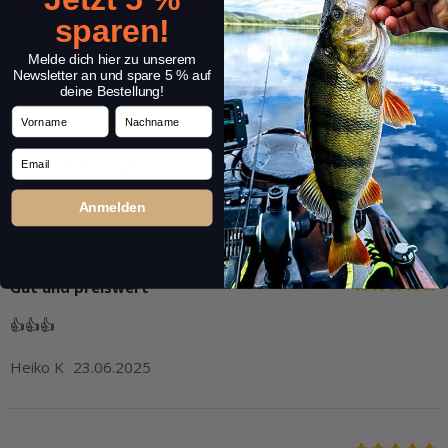
sparen!
Einträge insgesamt: 3
Melde dich hier zu unserem
Newsletter an und spare 5 % auf
deine Bestellung!
Vorname
Nachname
Email
Anmelden
Gut und preiswert
👍👍👍
Heiko K
23.06.2025