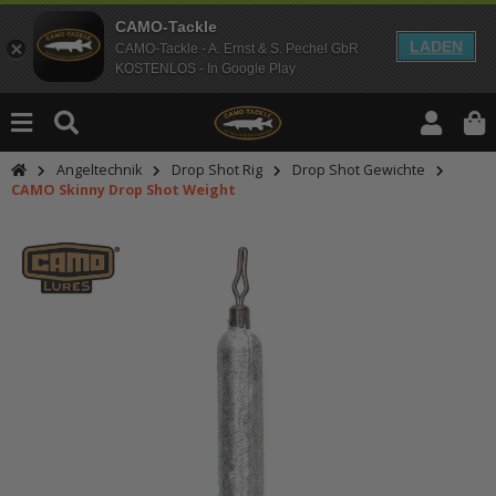
CAMO-Tackle
LADEN
CAMO-Tackle - A. Ernst & S. Pechel GbR
KOSTENLOS - In Google Play
Angeltechnik
Drop Shot Rig
Drop Shot Gewichte
CAMO Skinny Drop Shot Weight