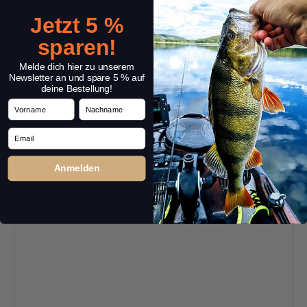
Jetzt 5 %
Name:
*
sparen!
Melde dich hier zu unserem
Newsletter an und spare 5 % auf
deine Bestellung!
Überschrift:
*
Vorname
Nachname
Email
Kommentar:
*
Anmelden