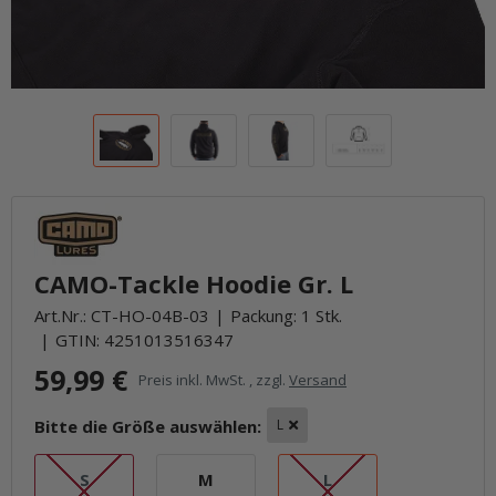
CAMO-Tackle Hoodie Gr. L
Art.Nr.:
CT-HO-04B-03
Packung: 1 Stk.
GTIN:
4251013516347
59,99 €
Preis inkl. MwSt. , zzgl.
Versand
Bitte die Größe auswählen:
L
S
M
L