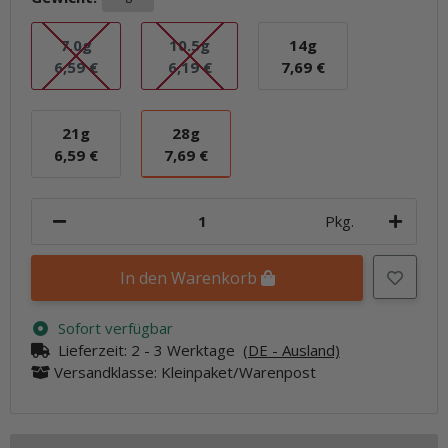
7.0g
10.5g
14g
7.0g
10.5g
14g
6,59 €
6,19 €
7,69 €
21g
28g
21g
28g
6,59 €
7,69 €
Pkg.
In den Warenkorb
Sofort verfügbar
Lieferzeit:
2 - 3 Werktage
(DE - Ausland)
Versandklasse: Kleinpaket/Warenpost