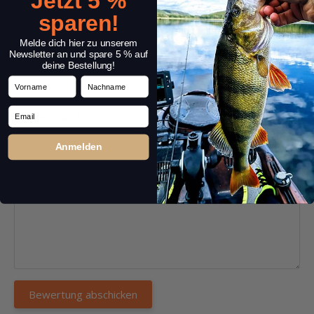
Jetzt 5 %
sparen!
Melde dich hier zu unserem
Überschrift:
*
Newsletter an und spare 5 % auf
deine Bestellung!
Vorname
Nachname
Email
Kommentar:
*
Anmelden