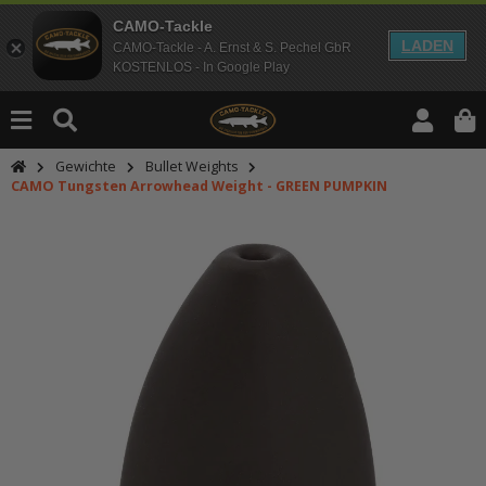
CAMO-Tackle
LADEN
CAMO-Tackle - A. Ernst & S. Pechel GbR
KOSTENLOS - In Google Play
Gewichte
Bullet Weights
CAMO Tungsten Arrowhead Weight - GREEN PUMPKIN