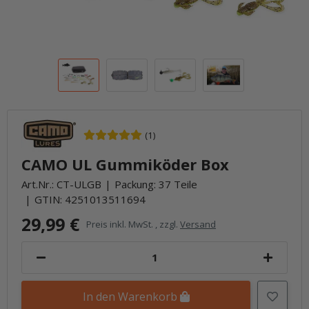
(1)
CAMO UL Gummiköder Box
Art.Nr.:
CT-ULGB
Packung: 37 Teile
GTIN:
4251013511694
29,99 €
Preis inkl. MwSt. , zzgl.
Versand
In den Warenkorb