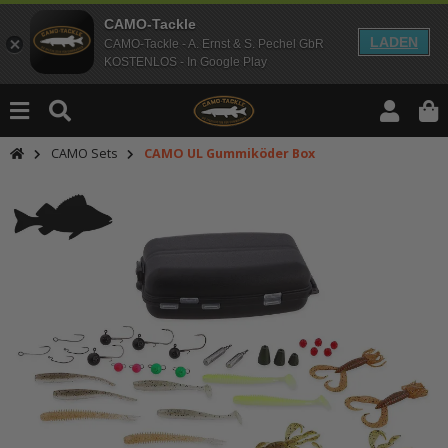
CAMO-Tackle
LADEN
CAMO-Tackle - A. Ernst & S. Pechel GbR
KOSTENLOS - In Google Play
CAMO Sets
CAMO UL Gummiköder Box