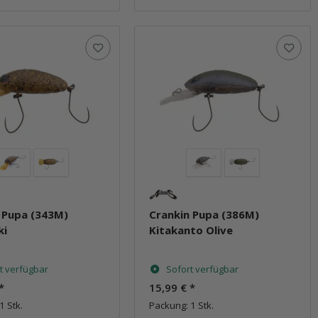
 Pupa (343M)
Crankin Pupa (386M)
ki
Kitakanto Olive
t verfügbar
Sofort verfügbar
*
15,99 €
*
1 Stk.
Packung: 1 Stk.