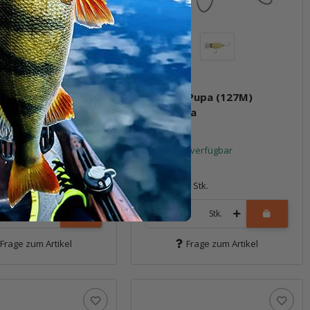
 Pupa (126M) Camel
Crankin Pupa (127M)
Nukegara
t verfügbar
Sofort verfügbar
*
15,99 €
*
1 Stk.
Packung: 1 Stk.
Stk.
Stk.
Frage zum Artikel
Frage zum Artikel