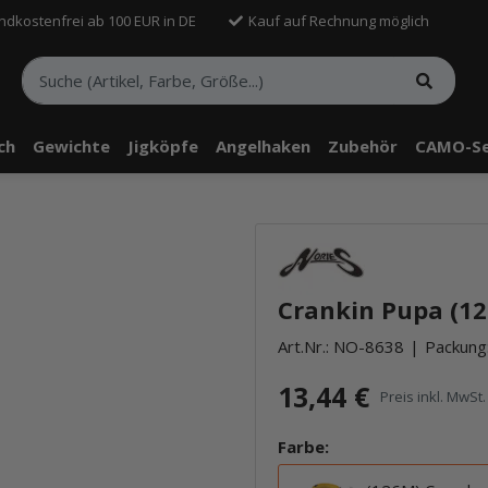
ndkostenfrei ab 100 EUR in DE
Kauf auf Rechnung möglich
sch
Gewichte
Jigköpfe
Angelhaken
Zubehör
CAMO-Se
Crankin Pupa (1
Art.Nr.:
NO-8638
Packung:
13,44 €
Preis inkl. MwSt. 
Farbe: