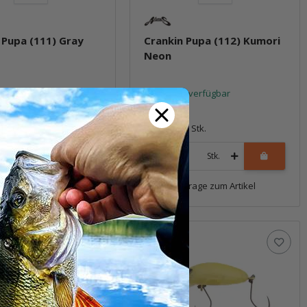
 Pupa (111) Gray
Crankin Pupa (112) Kumori
Neon
t verfügbar
Sofort verfügbar
*
15,99 €
*
1 Stk.
Packung: 1 Stk.
Stk.
Stk.
Frage zum Artikel
Frage zum Artikel