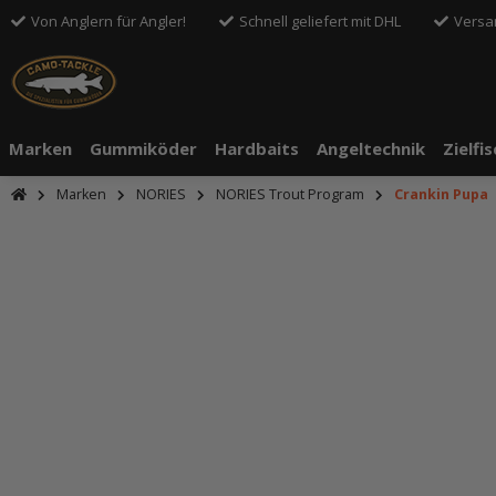
Von Anglern für Angler!
Schnell geliefert mit DHL
Versa
Marken
Gummiköder
Hardbaits
Angeltechnik
Zielfi
Marken
NORIES
NORIES Trout Program
Crankin Pupa