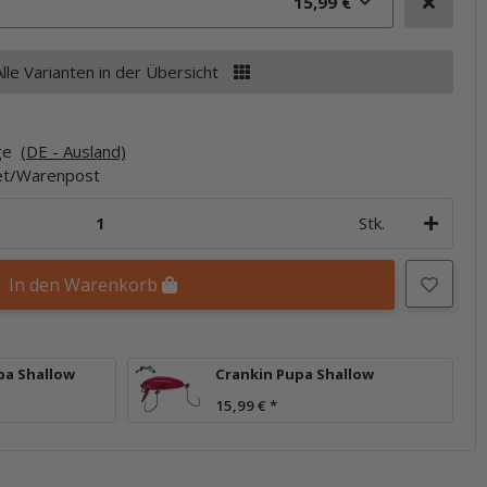
15,99 €
Alle Varianten in der Übersicht
age
(DE - Ausland)
ket/Warenpost
Stk.
In den Warenkorb
pa Shallow
Crankin Pupa Shallow
15,99 €
*