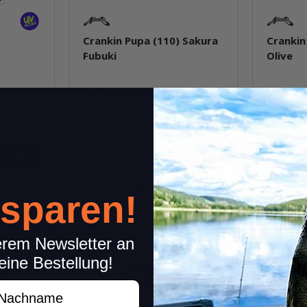
Crankin Pupa (110) Sakura
Crankin
Fubuki
Olive
Sofort verfügbar
Sofor
15,99 €
*
15,99 €
Packung: 1 Stk.
Packung: 
Stk.
kel
Frage zum Artikel
 sparen!
erem Newsletter an
eine Bestellung!
achname