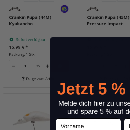
Crankin Pupa (44M)
Crankin Pupa (45M)
Kyukancho
Pressure Impact
Sofort verfügbar
Sofort verfügbar
15,99 €
*
15,99 €
*
Packung: 1 Stk.
Packung: 1 Stk.
Stk.
Stk.
Frage zum Artikel
Frage zum Arti
Jetzt 5 %
Melde dich hier zu uns
und spare 5 % auf d
Vorname
N