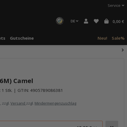
Service
DE
0,00 €
ts
Gutscheine
Neu!
Sale%
26M) Camel
 1 Stk.
GTIN:
4905789086381
, zzgl.
Versand
zzgl.
Mindermengenzuschlag