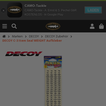
CAMO-Tackle
LADEN
CAMO-Tackle - A. Ernst & S. Pechel GbR
KOSTENLOS - In Google Play
Marken
DECOY
DECOY Zubehör
DECOY C-3 Item Seal WEIGHT Aufkleber