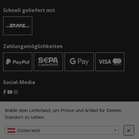
Schnell geliefert mit
Zahlungsmöglichkeiten
Social-Media
© CAMO-Tackle - Andreas Ernst und Stephan Pechel GbR
Wähle dein Lieferland, um Preise und Artikel für Deinen
Standort zu sehen.
* Alle Preise inkl. gesetzlicher USt., zzgl.
Versand
, zzgl.
Mindermengenzuschlag
Österreich
✔
Cookie Einstellungen