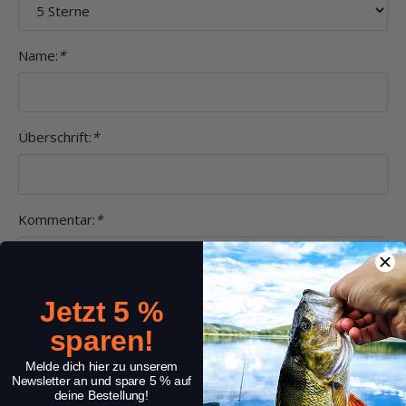
Name:
*
Überschrift:
*
Kommentar:
*
Jetzt 5 %
sparen!
Melde dich hier zu unserem
Newsletter an und spare 5 % auf
deine Bestellung!