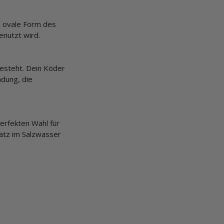
e ovale Form des
enutzt wird.
besteht. Dein Köder
ndung, die
perfekten Wahl für
satz im Salzwasser