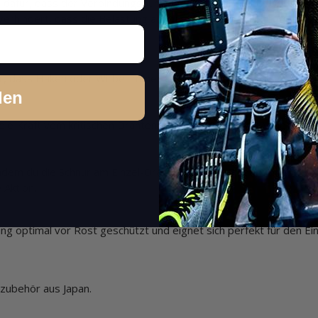
dafür, dass der Verbindungspunkt immer stabil bleibt und die Kraf
verhindert, dass die Belastung auf das schwache Drahtende wirkt
, dass Haken oder Wirbel immer an der stärksten Stelle positioni
den
die Kraft vom kritischen Drahtende weg und nutzt die volle Stärke
indem du die Schnur am Einzel-Draht anbindest. Bindest du sie a
 Aktion.
ing optimal vor Rost geschützt und eignet sich perfekt für den Ei
lzubehör aus Japan.