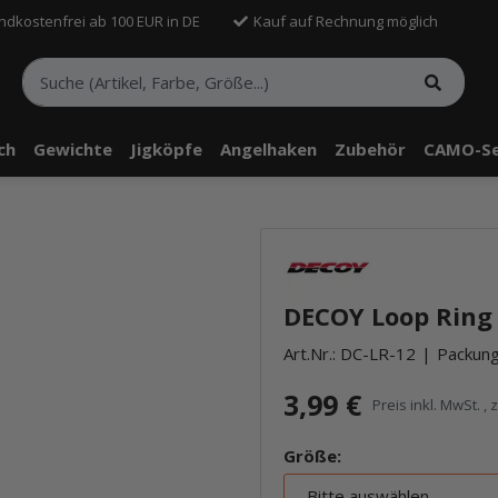
ndkostenfrei ab 100 EUR in DE
Kauf auf Rechnung möglich
sch
Gewichte
Jigköpfe
Angelhaken
Zubehör
CAMO-Se
DECOY Loop Ring
Art.Nr.:
DC-LR-12
Packung:
3,99 €
Preis inkl. MwSt. , 
Größe:
Bitte auswählen