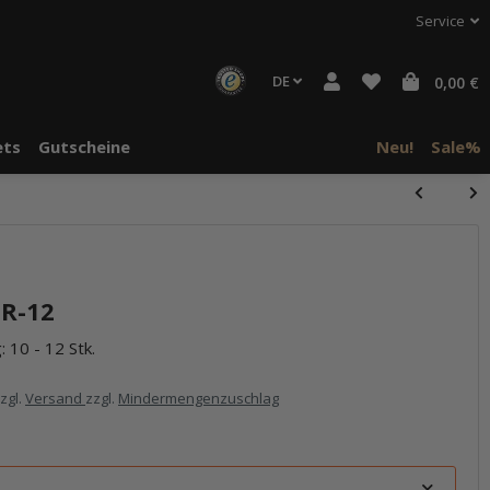
Service
DE
0,00 €
ts
Gutscheine
Neu!
Sale%
 R-12
 10 - 12 Stk.
zzgl.
Versand
zzgl.
Mindermengenzuschlag