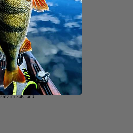
t optimal verteilt
.
ert sind.
 des Materials.
m doppelten Draht
nsatz im Süß- und