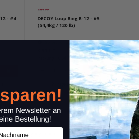
12 - #4
DECOY Loop Ring R-12 - #5
(54,4kg / 120 lb)
Sofort verfügbar
3,99 €
*
Packung: 10 Stk.
Pkg.
kel
Frage zum Artikel
 sparen!
erem Newsletter an
eine Bestellung!
achname
assischen Sprengrings und eine extrem zuverlässige Verbindung.