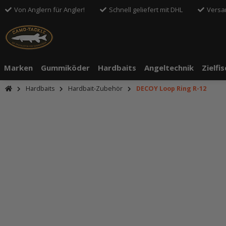
Von Anglern für Angler!
Schnell geliefert mit DHL
Versa
Marken
Gummiköder
Hardbaits
Angeltechnik
Zielfi
Hardbaits
Hardbait-Zubehör
DECOY Loop Ring R-12