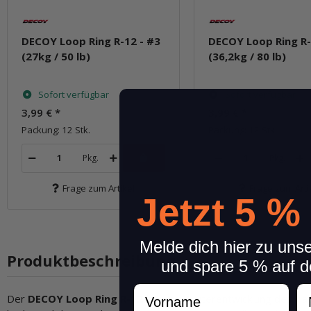
DECOY Loop Ring R-12 - #3
DECOY Loop Ring R-
(27kg / 50 lb)
(36,2kg / 80 lb)
Sofort verfügbar
Sofort verfügbar
3,99 €
*
3,99 €
*
Packung: 12 Stk.
Packung: 12 Stk.
Pkg.
Pkg.
Frage zum Artikel
Frage zum Arti
Jetzt 5 %
Melde dich hier zu uns
Produktbeschreibung
und spare 5 % auf d
Vorname
N
Der
DECOY Loop Ring R-12
ist eine Weiterentwicklung des kl