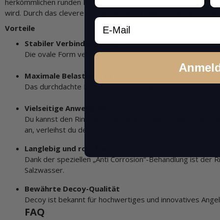
herkömmlichen runden Ringen sorgt seine spezielle, ovale Form 
wird. Durch das clevere Design mit anderthalb Wicklungen wird 
Email
Vorteile
Stabiler Verbindungspunkt
Die ovale Form verhindert ein Verrutschen und sorgt dafür
Anmel
Maximale Belastbarkeit
Das durchdachte Design mit anderthalb Wicklungen leitet 
Vielseitige Anwendung
Du kannst den Ring als ultrastarken Snap-Ersatz nutzen, 
an, verleihst du deinem Köder eine besonders aggressive
Langlebig und rostfrei
Dank der speziellen „Anti Corrosion“-Behandlung ist der R
Salzwasser.
Bewährte Decoy-Qualität
Decoy ist bekannt für hochwertiges und innovatives Ange
FAQ