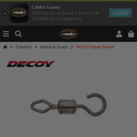
CAMO-Tackle
LADEN
CAMO-Tackle - A. Ernst & S. Pechel GbR
KOSTENLOS - In Google Play
Zubehör
Wirbel & Snaps
DECOY Open Swivel