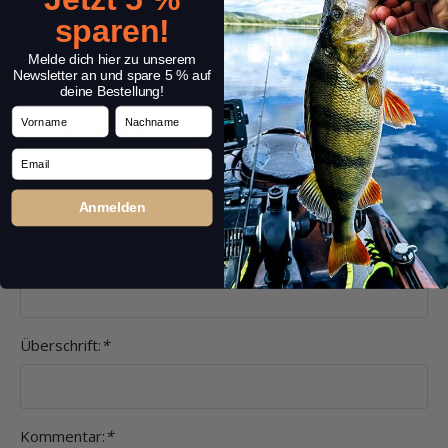
sparen!
Bewerte bitte ausschließlich Deine Erfahrungen mit dem Produkt.
Weitere Anliegen (Feedback zu Produktauswahl, Preisgestaltung,
Melde dich hier zu unserem
Bestellung, Lieferung, etc.) nimmt unser
Kundenservice
gerne
Newsletter an und spare 5 % auf
deine Bestellung!
entgegen.
Vorname
Nachname
Artikelbewertung
Email
Sterne:
*
Anmelden
Name:
*
Überschrift:
*
Kommentar:
*