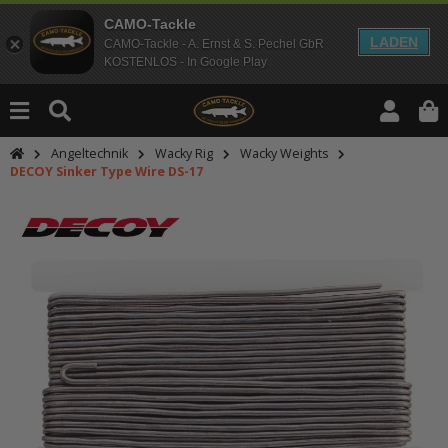
CAMO-Tackle
LADEN
CAMO-Tackle - A. Ernst & S. Pechel GbR
KOSTENLOS - In Google Play
Angeltechnik
Wacky Rig
Wacky Weights
DECOY Sinker Type Wire DS-17