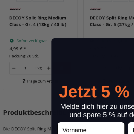
DECOY Split Ring Medium
DECOY Split Ring 
Class - Gr. 4 (18kg / 40 lb)
Class - Gr. 5 (27kg /
Sofort verfügbar
Sofort verfügbar
4,99 €
*
4,99 €
*
Packung: 20 Stk.
Packung: 20 Stk.
Pkg.
Pkg.
Frage zum Artikel
Frage zum Arti
Jetzt 5 %
Melde dich hier zu uns
Produktbeschreibung
und spare 5 % auf d
Vorname
N
Die DECOY Split Ring Medium Class sind korrosionsbeständige u