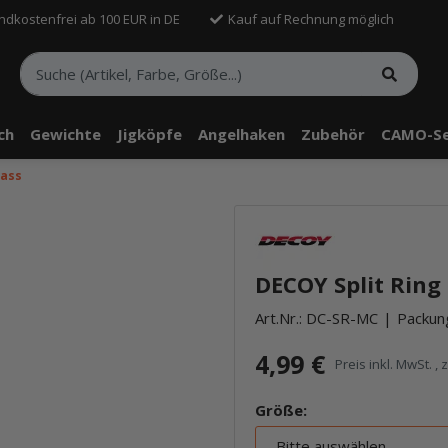
ndkostenfrei ab 100 EUR in DE
Kauf auf Rechnung möglich
sch
Gewichte
Jigköpfe
Angelhaken
Zubehör
CAMO-Se
lass
DECOY Split Ring
Art.Nr.:
DC-SR-MC
Packung
4,99 €
Preis inkl. MwSt. , 
Größe:
Bitte auswählen