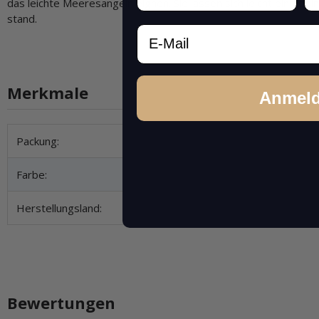
das leichte Meeresangeln eignen. Sie lassen sich leicht einfädel
stand.
Email
Merkmale
Anmel
Produkteigenschaft
Wert
Packung:
Farbe:
Herstellungsland:
Bewertungen