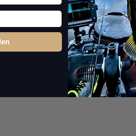
n, sind aus abgeflachtem Draht gefertigt und halten auch starken 
den
15 - 20 Stk.
Silber
Japan