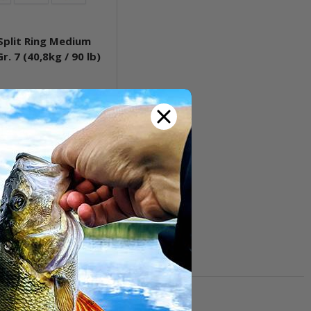
plit Ring Medium
Gr. 7 (40,8kg / 90 lb)
t verfügbar
15 Stk.
Pkg.
Frage zum Artikel
wimbait-Rigs oder