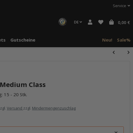
Service
DE
0,00 €
ts
Gutscheine
Neu!
Sale%
 Medium Class
: 15 - 20 Stk.
zzgl.
Versand
zzgl.
Mindermengenzuschlag