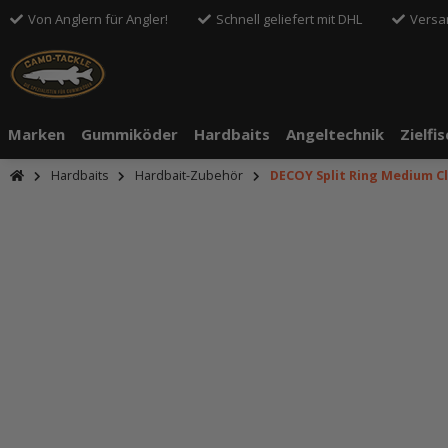
Von Anglern für Angler!
Schnell geliefert mit DHL
Versa
Marken
Gummiköder
Hardbaits
Angeltechnik
Zielfi
Hardbaits
Hardbait-Zubehör
DECOY Split Ring Medium C