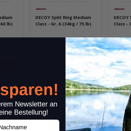
Medium
DECOY Split Ring Medium
DECOY S
 60 lb)
Class - Gr. 6 (34kg / 75 lb)
Class - 
Sofort verfügbar
Sofor
4,99 €
*
4,99 €
*
Packung: 15 Stk.
Packung: 
Pkg.
kel
Frage zum Artikel
 sparen!
erem Newsletter an
eine Bestellung!
achname
nd stabile Sprengringe, die sich sehr gut für Hecht-Hardbaits, S