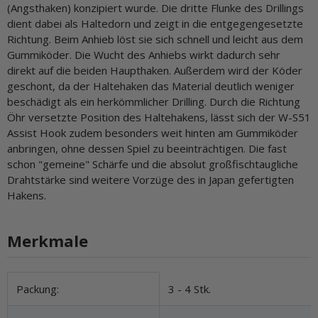
(Angsthaken) konzipiert wurde. Die dritte Flunke des Drillings
dient dabei als Haltedorn und zeigt in die entgegengesetzte
Richtung. Beim Anhieb löst sie sich schnell und leicht aus dem
Gummiköder. Die Wucht des Anhiebs wirkt dadurch sehr
direkt auf die beiden Haupthaken. Außerdem wird der Köder
geschont, da der Haltehaken das Material deutlich weniger
beschädigt als ein herkömmlicher Drilling. Durch die Richtung
Öhr versetzte Position des Haltehakens, lässt sich der W-S51
Assist Hook zudem besonders weit hinten am Gummiköder
anbringen, ohne dessen Spiel zu beeinträchtigen. Die fast
schon "gemeine" Schärfe und die absolut großfischtaugliche
Drahtstärke sind weitere Vorzüge des in Japan gefertigten
Hakens.
Merkmale
Produkteigenschaft
Wert
Packung:
3 - 4 Stk.