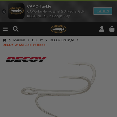
CAMO-Tackle
LADEN
CAMO-Tackle - A. Ernst & S. Pechel GbR
KOSTENLOS - In Google Play
Marken
DECOY
DECOY Drillinge
DECOY W-S51 Assist Hook