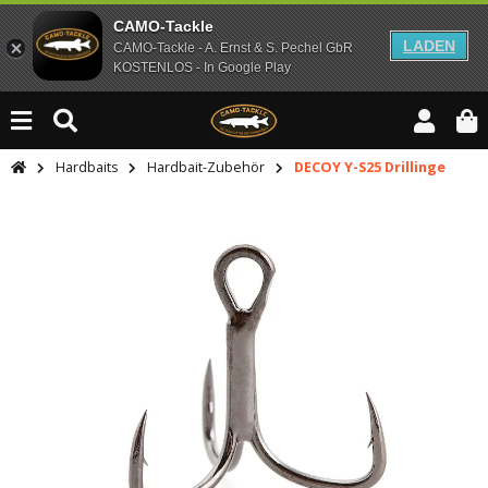
CAMO-Tackle
LADEN
CAMO-Tackle - A. Ernst & S. Pechel GbR
KOSTENLOS - In Google Play
Hardbaits
Hardbait-Zubehör
DECOY Y-S25 Drillinge