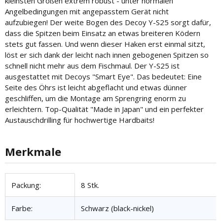
kleinsten Größen extrem robust - unter normalen
Angelbedingungen mit angepasstem Gerät nicht
aufzubiegen! Der weite Bogen des Decoy Y-S25 sorgt dafür,
dass die Spitzen beim Einsatz an etwas breiteren Ködern
stets gut fassen. Und wenn dieser Haken erst einmal sitzt,
löst er sich dank der leicht nach innen gebogenen Spitzen so
schnell nicht mehr aus dem Fischmaul. Der Y-S25 ist
ausgestattet mit Decoys "Smart Eye". Das bedeutet: Eine
Seite des Öhrs ist leicht abgeflacht und etwas dünner
geschliffen, um die Montage am Sprengring enorm zu
erleichtern. Top-Qualität "Made in Japan" und ein perfekter
Austauschdrilling für hochwertige Hardbaits!
Merkmale
Produkteigenschaft
Wert
Packung:
8 Stk.
Farbe:
Schwarz (black-nickel)