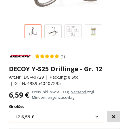
(1)
DECOY Y-S25 Drillinge - Gr. 12
Art.Nr.:
DC-40729
Packung: 8 Stk.
GTIN:
4989540407295
Preis inkl. MwSt. , zzgl.
Versand
zzgl.
6,59 €
Mindermengenzuschlag
Größe:
12
6,59 €