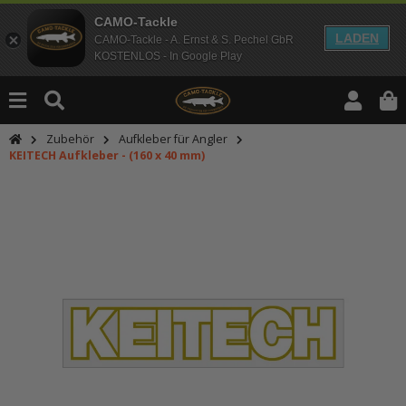
CAMO-Tackle
LADEN
CAMO-Tackle - A. Ernst & S. Pechel GbR
KOSTENLOS - In Google Play
Zubehör
Aufkleber für Angler
KEITECH Aufkleber - (160 x 40 mm)