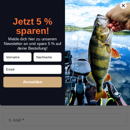
Jetzt 5 %
sparen!
Melde dich hier zu unserem
Newsletter an und spare 5 % auf
deine Bestellung!
Frage zum Artikel
Vorname
Nachname
Email
Kundenservice
Anmelden
Vorname
- optionale Angabe
Nachname
- optionale Angabe
E-Mail