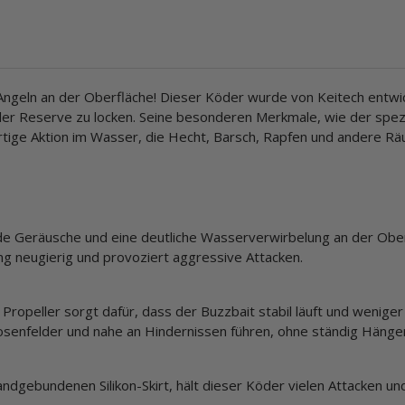
 Angeln an der Oberfläche! Dieser Köder wurde von Keitech entwi
er Reserve zu locken. Seine besonderen Merkmale, wie der spez
rtige Aktion im Wasser, die Hecht, Barsch, Rapfen und andere Rä
rnde Geräusche und eine deutliche Wasserverwirbelung an der Obe
ng neugierig und provoziert aggressive Attacken.
opeller sorgt dafür, dass der Buzzbait stabil läuft und weniger
rosenfelder und nahe an Hindernissen führen, ohne ständig Hänge
gebundenen Silikon-Skirt, hält dieser Köder vielen Attacken und 