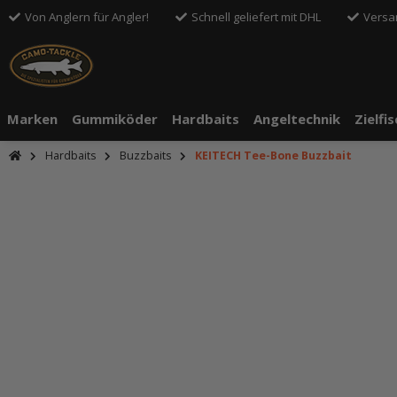
Von Anglern für Angler!
Schnell geliefert mit DHL
Versa
Marken
Gummiköder
Hardbaits
Angeltechnik
Zielfi
Hardbaits
Buzzbaits
KEITECH Tee-Bone Buzzbait