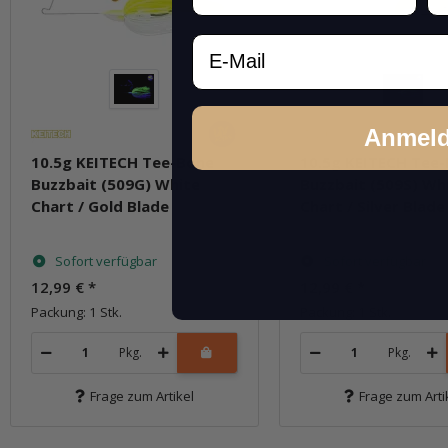
Email
Anmel
10.5g KEITECH Tee-Bone
10.5g KEITECH Tee
Buzzbait (509G) White
Buzzbait (509S) Wh
Chart / Gold Blade
Chart / Silver Blade
Sofort verfügbar
Sofort verfügbar
12,99 €
*
12,99 €
*
Packung: 1 Stk.
Packung: 1 Stk.
Pkg.
Pkg.
Frage zum Artikel
Frage zum Arti