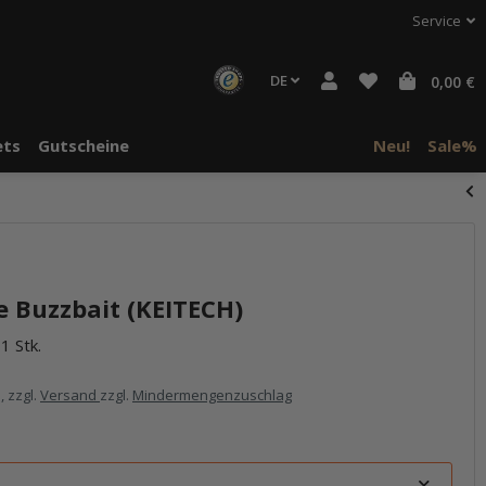
Service
DE
0,00 €
ts
Gutscheine
Neu!
Sale%
 Buzzbait (KEITECH)
1 Stk.
, zzgl.
Versand
zzgl.
Mindermengenzuschlag