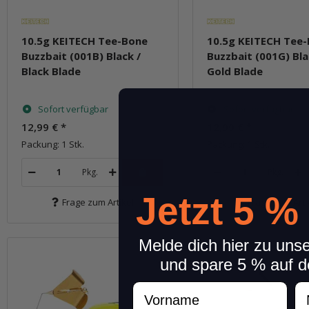
10.5g KEITECH Tee-Bone
10.5g KEITECH Tee
Buzzbait (001B) Black /
Buzzbait (001G) Bla
Black Blade
Gold Blade
Sofort verfügbar
Sofort verfügbar
12,99 €
*
12,99 €
*
Packung: 1 Stk.
Packung: 1 Stk.
Pkg.
Pkg.
Jetzt 5 %
Frage zum Artikel
Frage zum Arti
Melde dich hier zu uns
und spare 5 % auf d
Vorname
N