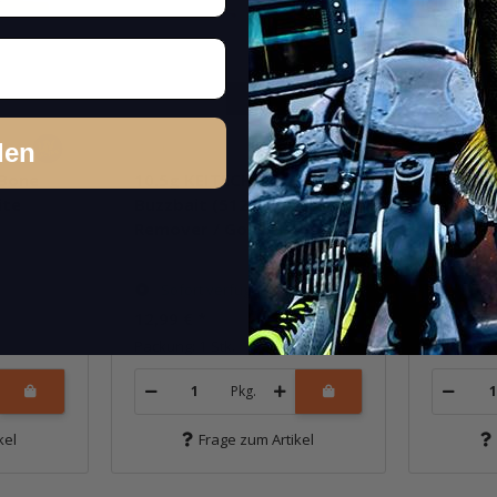
den
-Bone
10.5g KEITECH Tee-Bone
10.5g K
ite
Buzzbait (512G) Spot
Buzzbai
Remover / Gold Blade
Remover
Sofort verfügbar
Sofor
12,99 €
*
12,99 €
Packung: 1 Stk.
Packung: 
Pkg.
kel
Frage zum Artikel