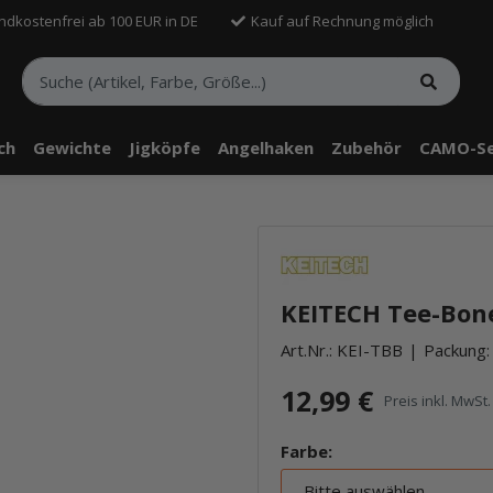
ndkostenfrei ab 100 EUR in DE
Kauf auf Rechnung möglich
sch
Gewichte
Jigköpfe
Angelhaken
Zubehör
CAMO-Se
KEITECH Tee-Bone
Art.Nr.:
KEI-TBB
Packung: 
12,99 €
Preis inkl. MwSt. 
Farbe:
Bitte auswählen