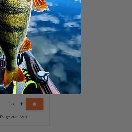
EITECH Tee-Bone
t (512S) Spot
 / Silver Blade
t verfügbar
*
1 Stk.
Pkg.
Frage zum Artikel