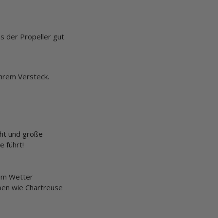
ss der Propeller gut
ihrem Versteck.
cht und große
e führt!
gem Wetter
ben wie Chartreuse