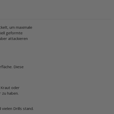
ckelt, um maximale
iell geformte
uber attackieren
rfläche. Diese
 Kraut oder
r zu haben.
vielen Drills stand.