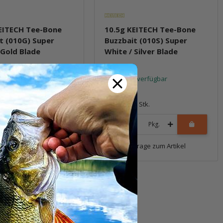
EITECH Tee-Bone
10.5g KEITECH Tee-Bone
t (010G) Super
Buzzbait (010S) Super
 Gold Blade
White / Silver Blade
t verfügbar
Sofort verfügbar
*
12,99 €
*
1 Stk.
Packung: 1 Stk.
Pkg.
Pkg.
Frage zum Artikel
Frage zum Artikel