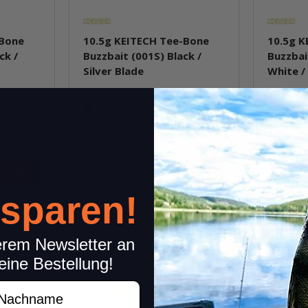
-Bone
10.5g KEITECH Tee-Bone
10.5g K
ck /
Buzzbait (001S) Black /
Buzzbai
Silver Blade
White /
Sofort verfügbar
Sofor
12,99 €
*
12,99 €
Packung: 1 Stk.
Packung: 
Pkg.
 sparen!
kel
Frage zum Artikel
erem Newsletter an
eine Bestellung!
achname