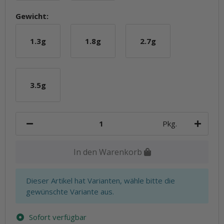
Gewicht:
1.3g
1.8g
2.7g
1.3g
1.8g
2.7g
3.5g
3.5g
Pkg.
In den Warenkorb
x
Dieser Artikel hat Varianten, wähle bitte die
gewünschte Variante aus.
Sofort verfügbar