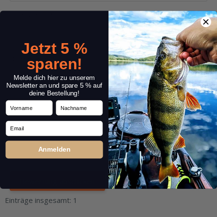
Überschrift:
*
Jetzt 5 %
Kommentar:
*
sparen!
Melde dich hier zu unserem
Newsletter an und spare 5 % auf
deine Bestellung!
Vorname
Nachname
Email
Anmelden
Einträge insgesamt: 1