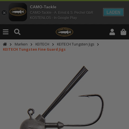
CAMO-Tackle
LADEN
CAMO-Tackle - A. Ernst & S. Pechel GbR
KOSTENLOS - In Google Play
Marken
KEITECH
KEITECH Tungsten Jigs
KEITECH Tungsten Fine Guard Jigs