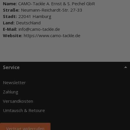
Name:
CAMO-Tackle A. Ernst & S. Pechel GbR
Straße:
Neumann-Reichardt-Str. 27-33
Stadt:
22041 Hamburg
Land:
Deutschland
E-Mail:
info@camo-tackle.de
Website:
https://www.camo-tackle.de
Service
Newsletter
Zahlung
Versandkosten
Umtausch & Retoure
Vertrag widerrufen