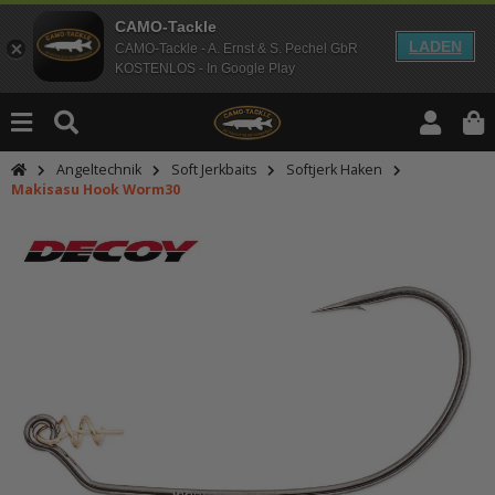
CAMO-Tackle
LADEN
CAMO-Tackle - A. Ernst & S. Pechel GbR
KOSTENLOS - In Google Play
Angeltechnik
Soft Jerkbaits
Softjerk Haken
Makisasu Hook Worm30