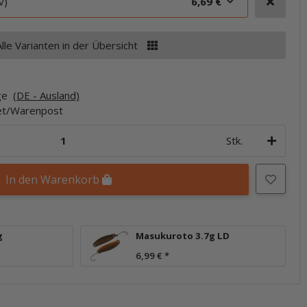
v)
6,69 €
Alle Varianten in der Übersicht
age
(DE - Ausland)
ket/Warenpost
Stk.
In den Warenkorb
g
Masukuroto 3.7g LD
6,99 €
*