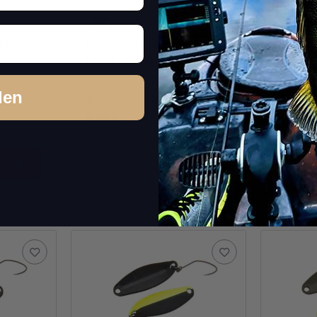
011
Masukuroto 2.9g #012
Masuku
(Gold / Gold)
(Black 
den
Sofort verfügbar
Sofor
6,69 €
*
6,69 €
*
Packung: 1 Stk.
Packung: 
Stk.
kel
Frage zum Artikel