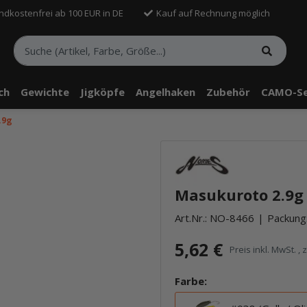
ndkostenfrei ab 100 EUR in DE
Kauf auf Rechnung möglich
sch
Gewichte
Jigköpfe
Angelhaken
Zubehör
CAMO-Se
.9g
Masukuroto 2.9g #
Art.Nr.:
NO-8466
Packung:
5,62 €
Preis inkl. MwSt. , 
Farbe: