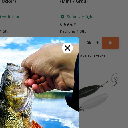
/ Ocker)
(Mint / Grau)
t verfügbar
Sofort verfügbar
6,69 €
*
1 Stk.
Packung: 1 Stk.
Stk.
Stk.
Frage zum Artikel
Frage zum Artikel