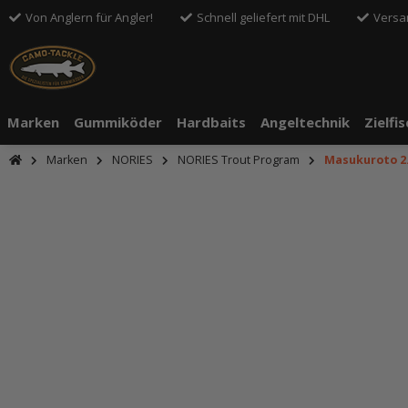
Von Anglern für Angler!
Schnell geliefert mit DHL
Versa
Marken
Gummiköder
Hardbaits
Angeltechnik
Zielfi
Marken
NORIES
NORIES Trout Program
Masukuroto 2