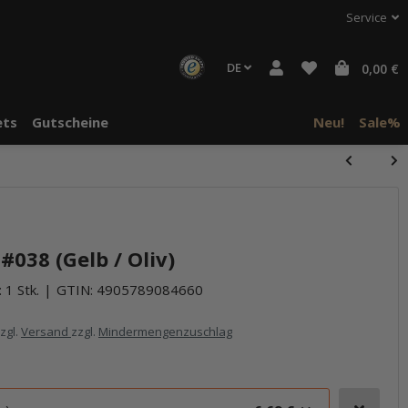
Service
DE
0,00 €
ts
Gutscheine
Neu!
Sale%
038 (Gelb / Oliv)
 1 Stk.
GTIN:
4905789084660
zzgl.
Versand
zzgl.
Mindermengenzuschlag