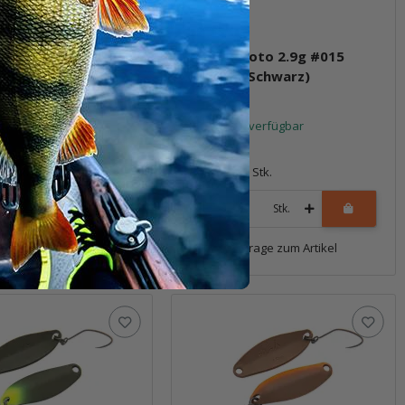
roto 2.9g #013
Masukuroto 2.9g #015
Pinky)
(Weiss / Schwarz)
t verfügbar
Sofort verfügbar
6,69 €
*
1 Stk.
Packung: 1 Stk.
Stk.
Stk.
Frage zum Artikel
Frage zum Artikel