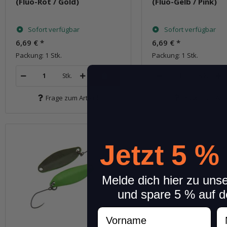
(Fluo-Rot / Gold)
(Fluo-Gelb / Pink)
Sofort verfügbar
Sofort verfügbar
6,69 €
*
6,69 €
*
Packung: 1 Stk.
Packung: 1 Stk.
Stk.
Stk.
Frage zum Artikel
Frage zum Arti
Jetzt 5 %
Melde dich hier zu uns
und spare 5 % auf d
Vorname
N