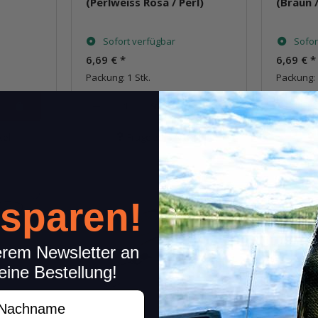
(Perlweiss Rosa / Perl)
(Braun 
Sofort verfügbar
Sofor
6,69 €
*
6,69 €
*
Packung: 1 Stk.
Packung: 
Stk.
kel
Frage zum Artikel
 sparen!
erem Newsletter an
eine Bestellung!
achname