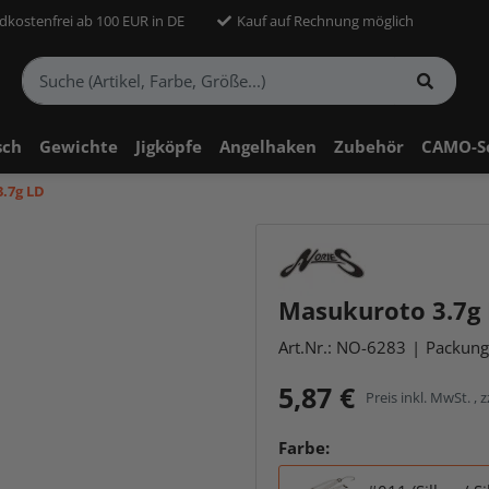
dkostenfrei ab 100 EUR in DE
Kauf auf Rechnung möglich
sch
Gewichte
Jigköpfe
Angelhaken
Zubehör
CAMO-S
.7g LD
Masukuroto 3.7g L
Art.Nr.:
NO-6283
Packung:
5,87 €
Preis inkl. MwSt. , z
Farbe: