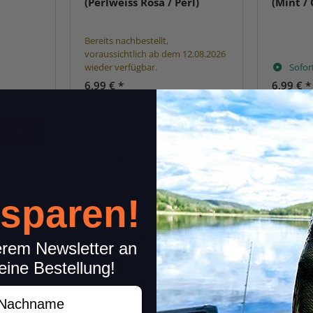
(Perlweiss Rosa / Perl)
(Mint /
Bereits nachbestellt,
voraussichtlich ab dem 12.08.2026
wieder verfügbar.
Sofor
6,99 €
*
6,99 €
*
Packung: 1 Stk.
Packung: 
E-Mail wenn verfügbar
kel
Frage zum Artikel
 sparen!
erem Newsletter an
eine Bestellung!
achname