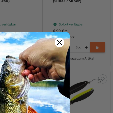
 Grau)
(Silber / Silber)
t verfügbar
Sofort verfügbar
6,99 €
*
1 Stk.
Packung: 1 Stk.
Stk.
Stk.
Frage zum Artikel
Frage zum Artikel