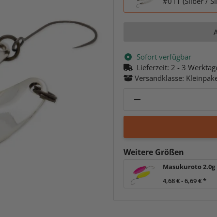
#011 (Silber / Si
A
Sofort verfügbar
Lieferzeit:
2 - 3 Werkta
Versandklasse: Kleinpak
Weitere Größen
Masukuroto 2.0g
4,68 € -
6,69 €
*