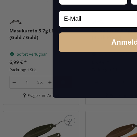
Email
Masukuroto 3.7g LD #012
Masukuroto 3.7g LD
(Gold / Gold)
(Black Pinky)
Anmel
Sofort verfügbar
Sofort verfügbar
6,99 €
*
6,99 €
*
Packung: 1 Stk.
Packung: 1 Stk.
Stk.
Stk.
Frage zum Artikel
Frage zum Arti