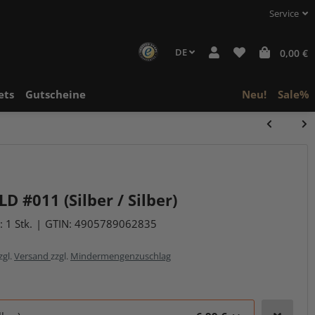
Service
DE
0,00 €
ets
Gutscheine
Neu!
Sale%
D #011 (Silber / Silber)
 1 Stk.
GTIN:
4905789062835
zgl.
Versand
zzgl.
Mindermengenzuschlag