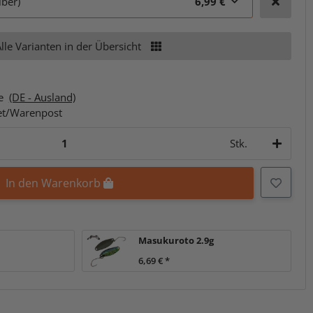
lber)
6,99 €
lle Varianten in der Übersicht
ge
(DE - Ausland)
et/Warenpost
Stk.
In den Warenkorb
Masukuroto 2.9g
6,69 €
*