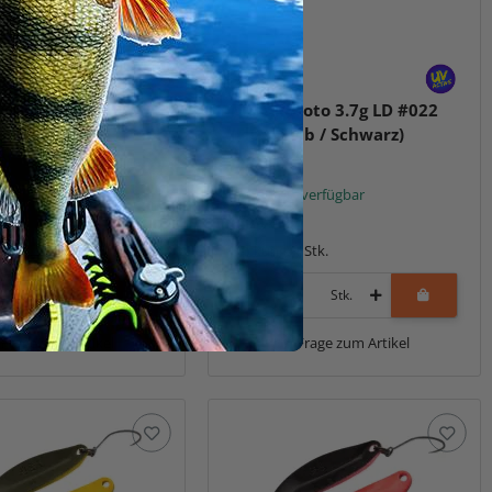
oto 3.7g LD #020
Masukuroto 3.7g LD #022
tal)
(Fluo-Gelb / Schwarz)
t verfügbar
Sofort verfügbar
6,99 €
*
1 Stk.
Packung: 1 Stk.
Stk.
Stk.
Frage zum Artikel
Frage zum Artikel