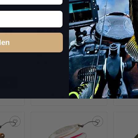
 #013
Masukuroto 3.7g LD #016
Masukur
(Weiss / Pro Blue)
(Gun Me
den
Sofort verfügbar
Sofor
6,99 €
*
6,99 €
*
Packung: 1 Stk.
Packung: 
Stk.
kel
Frage zum Artikel