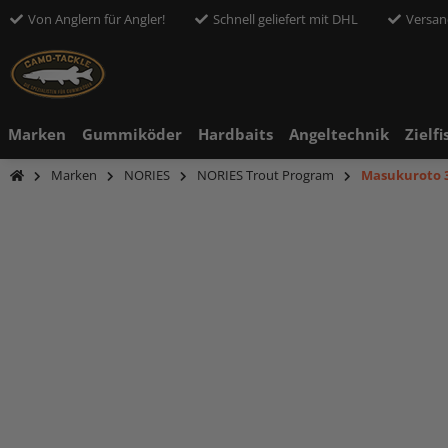
Von Anglern für Angler!
Schnell geliefert mit DHL
Versan
Marken
Gummiköder
Hardbaits
Angeltechnik
Zielfi
Marken
NORIES
NORIES Trout Program
Masukuroto 3