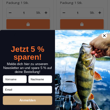
Packung: 1 Stk.
Packung: 1 Stk.
Stk.
Stk.
Frage zum Artikel
Frage zum Artikel
Jetzt 5 %
sparen!
Melde dich hier zu unserem
Newsletter an und spare 5 % auf
deine Bestellung!
Vorname
Nachname
Email
Anmelden
Masukuroto Ghee 0.9g
Masukuroto Ghee 0.9g