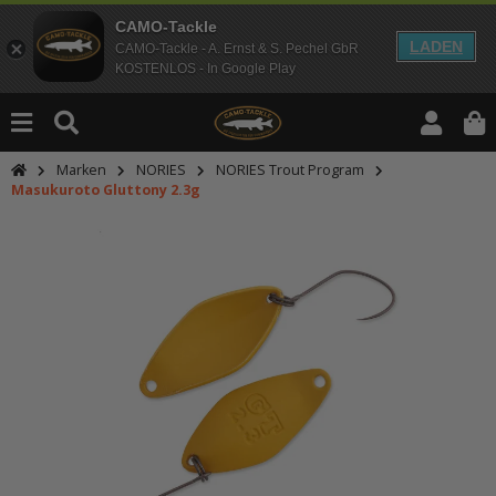
CAMO-Tackle
LADEN
CAMO-Tackle - A. Ernst & S. Pechel GbR
KOSTENLOS - In Google Play
Marken
NORIES
NORIES Trout Program
Masukuroto Gluttony 2.3g
An dieser Stelle findest Du Inhalt
Möchtest Du Inhalte von Drittanbie
bitte in den Einstellungen zur Priv
lade anschließend