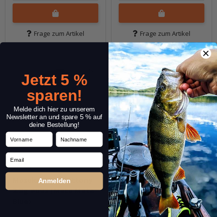
Frage zum Artikel
Frage zum Artikel
Jetzt 5 %
sparen!
Melde dich hier zu unserem
Newsletter an und spare 5 % auf
deine Bestellung!
Vorname
Nachname
Email
Masukuroto Gluttony
Masukuroto Gluttony
Anmelden
2.3g #093 (Meta Meta
2.3g #098 (Chart
Blue)
Schwarz)