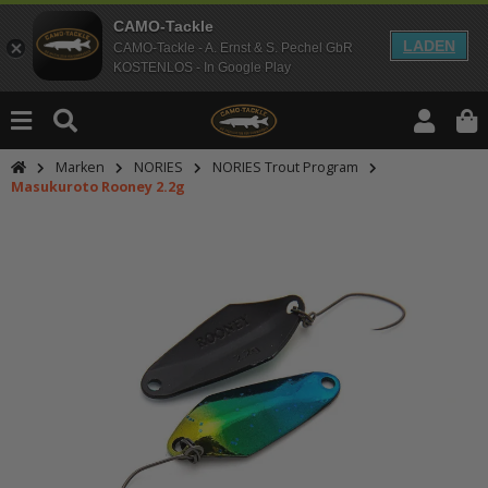
CAMO-Tackle
LADEN
CAMO-Tackle - A. Ernst & S. Pechel GbR
KOSTENLOS - In Google Play
Marken
NORIES
NORIES Trout Program
Masukuroto Rooney 2.2g
An dieser Stelle findest Du Inhalt
Möchtest Du Inhalte von Drittanbie
bitte in den Einstellungen zur Priv
lade anschließend