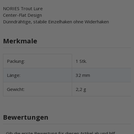
NORIES Trout Lure
Center-Flat Design
Dünndrähtige, stabile Einzelhaken ohne Widerhaken
Merkmale
Produkteigenschaft
Wert
Packung:
1 Stk.
Länge:
32 mm
Gewicht:
2,2 g
Bewertungen
Gib die erste Bewertung für diesen Artikel ab und hilf