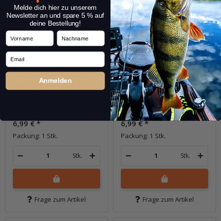
Melde dich hier zu unserem
Newsletter an und spare 5 % auf
deine Bestellung!
Vorname
Nachname
Email
Masukuroto Rooney
Masukuroto Rooney
2.2g #056 (Star Light
2.2g #057 (Deep Blue)
Anmelden
Beach)
Knapper Lagerbestand
Knapper Lagerbestand
6,99 €
*
6,99 €
*
Packung: 1 Stk.
Packung: 1 Stk.
Stk.
Stk.
Frage zum Artikel
Frage zum Artikel