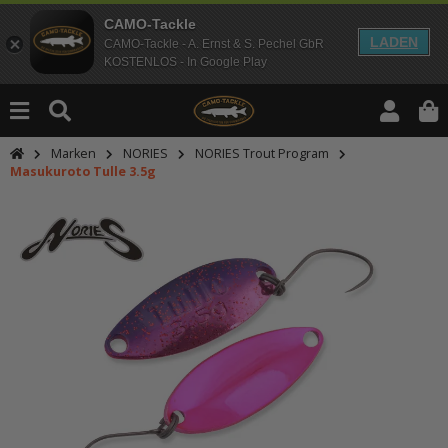
CAMO-Tackle
LADEN
CAMO-Tackle - A. Ernst & S. Pechel GbR
KOSTENLOS - In Google Play
Marken
NORIES
NORIES Trout Program
Masukuroto Tulle 3.5g
An dieser Stelle findest Du Inhalt
Möchtest Du Inhalte von Drittanbie
bitte in den Einstellungen zur Priv
lade anschließend