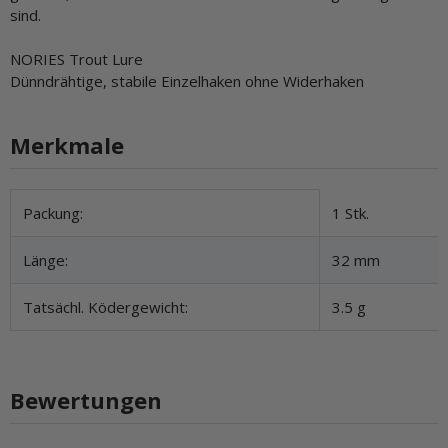
sind.
NORIES Trout Lure
Dünndrähtige, stabile Einzelhaken ohne Widerhaken
Merkmale
Produkteigenschaft
Wert
Packung:
1 Stk.
Länge:
32 mm
Tatsächl. Ködergewicht:
3.5 g
Bewertungen