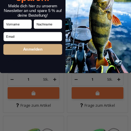
Melde dich hier zu unserem
Newsletter an und spare 5 % auf
deine Bestellung!
Vorname
Nachname
Masukuroto Tulle 3.5g
Masukuroto Tulle 3.5g
#110 (Pink-Silber /
#111 (Blau-Silber /
Email
Weiss)
Blau-Metallic)
Anmelden
Sofort verfügbar
Sofort verfügbar
6,99 €
*
6,99 €
*
Packung: 1 Stk.
Packung: 1 Stk.
Stk.
Stk.
Frage zum Artikel
Frage zum Artikel