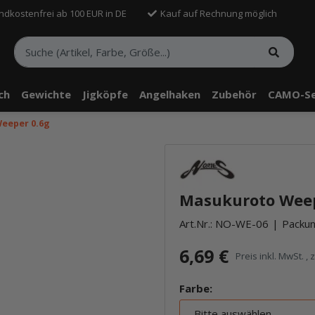
ndkostenfrei ab 100 EUR in DE
Kauf auf Rechnung möglich
sch
Gewichte
Jigköpfe
Angelhaken
Zubehör
CAMO-Se
eeper 0.6g
telle findest Du Inhalte von Drittanbietern (Youtube). Möchtest Du In
rn angezeigt bekommen, klicke bitte in den Einstellungen zur Privatssp
Masukuroto Weepe
akzeptieren" und lade anschließend die Seite neu.
Art.Nr.:
NO-WE-06
Packun
6,69 €
Preis inkl. MwSt. , 
Farbe:
Bitte auswählen