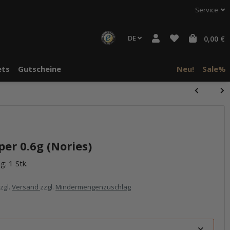
Service
DE
0,00 €
ts
Gutscheine
Neu!
Sale%
halte von
häre "Alle
r 0.6g (Nories)
g: 1 Stk.
zzgl.
Versand
zzgl.
Mindermengenzuschlag