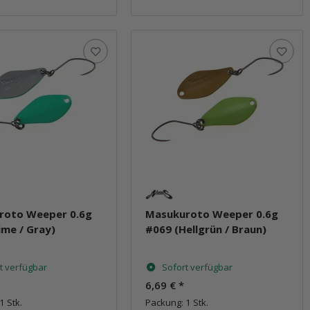
roto Weeper 0.6g
Masukuroto Weeper 0.6g
ime / Gray)
#069 (Hellgrün / Braun)
t verfügbar
Sofort verfügbar
6,69 €
*
1 Stk.
Packung: 1 Stk.