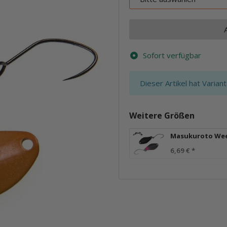
Sofort verfügbar
x
Dieser Artikel hat Varian
Weitere Größen
Masukuroto Wee
6,69 €
*