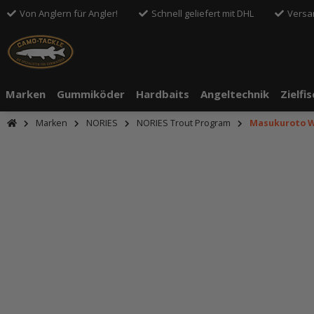
Von Anglern für Angler!
Schnell geliefert mit DHL
Versa
Marken
Gummiköder
Hardbaits
Angeltechnik
Zielfi
Marken
NORIES
NORIES Trout Program
Masukuroto W
An dieser S
Drittanbiete