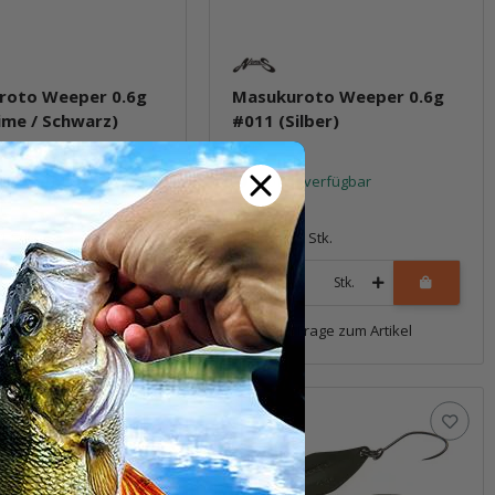
roto Weeper 0.6g
Masukuroto Weeper 0.6g
ime / Schwarz)
#011 (Silber)
t verfügbar
Sofort verfügbar
6,69 €
*
1 Stk.
Packung: 1 Stk.
Stk.
Stk.
Frage zum Artikel
Frage zum Artikel