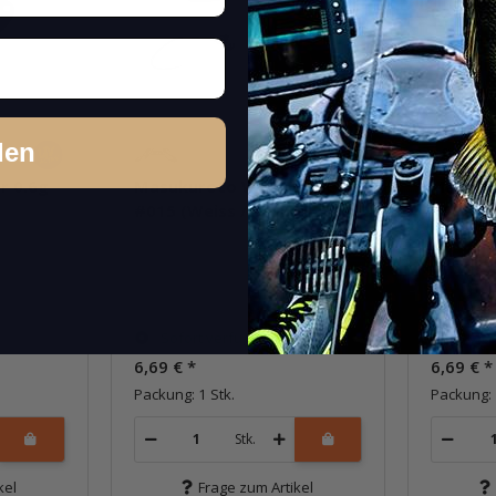
den
r 0.6g
Masukuroto Weeper 0.6g
Masuku
#015 (Weiss / Schwarz)
#022 (F
Sofort verfügbar
Sofor
6,69 €
*
6,69 €
*
Packung: 1 Stk.
Packung: 
Stk.
kel
Frage zum Artikel