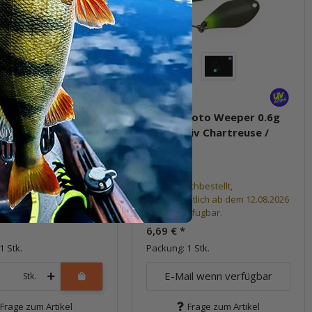
roto Weeper 0.6g
Masukuroto Weeper 0.6g
luo-Gelb / Schwarz)
#023 (Oliv Chartreuse /
Oliv)
Bereits nachbestellt,
voraussichtlich ab dem 12.08.2026
t verfügbar
wieder verfügbar.
6,69 €
*
1 Stk.
Packung: 1 Stk.
E-Mail wenn verfügbar
Stk.
Frage zum Artikel
Frage zum Artikel