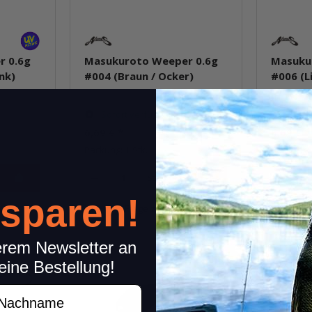
r 0.6g
Masukuroto Weeper 0.6g
Masuku
nk)
#004 (Braun / Ocker)
#006 (L
Sofort verfügbar
Sofor
6,69 €
*
6,69 €
*
Packung: 1 Stk.
Packung: 
Stk.
 sparen!
kel
Frage zum Artikel
erem Newsletter an
eine Bestellung!
achname