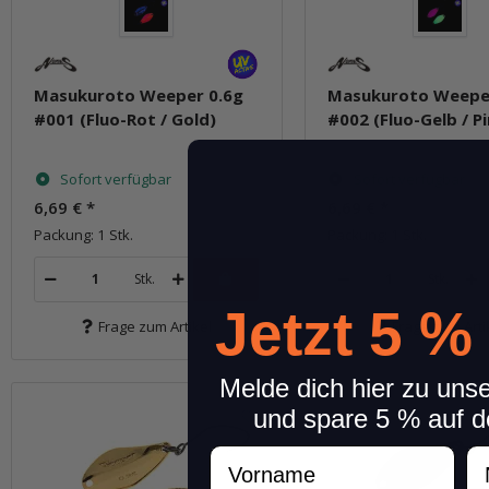
Masukuroto Weeper 0.6g
Masukuroto Weepe
#001 (Fluo-Rot / Gold)
#002 (Fluo-Gelb / Pi
Sofort verfügbar
Sofort verfügbar
6,69 €
*
6,69 €
*
Packung: 1 Stk.
Packung: 1 Stk.
Stk.
Stk.
Jetzt 5 %
Frage zum Artikel
Frage zum Arti
Melde dich hier zu uns
und spare 5 % auf d
Vorname
N