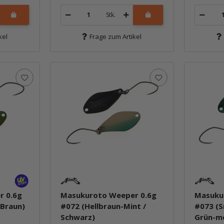
Stk.
kel
Frage zum Artikel
r 0.6g
Masukuroto Weeper 0.6g
Masuku
 Braun)
#072 (Hellbraun-Mint /
#073 (S
Schwarz)
Grün-me