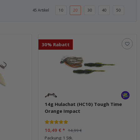
45 Artikel
10
20
30
40
50
30% Rabatt
14g Hulachat (HC10) Tough Time
Orange Impact
10,49 €
*
14,99 €
Packung: 1 Stk.