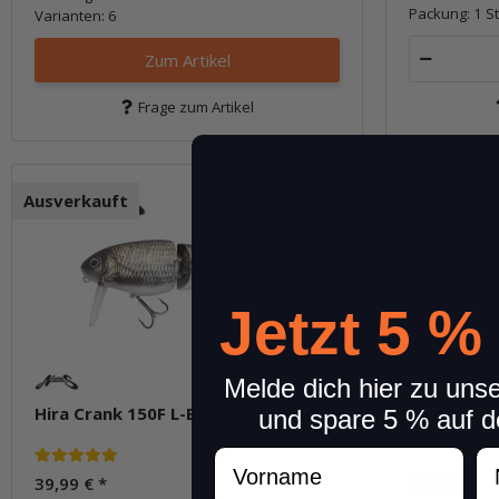
Packung: 1 St
Varianten: 6
Zum Artikel
Frage zum Artikel
Ausverkauft
Neu!
Jetzt 5 %
Melde dich hier zu uns
Hira Crank 150F L-Bill
Hira Top 1
und spare 5 % auf d
Vorname
N
39,99 €
*
38,99 €
*