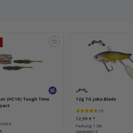
hat (HC10) Tough Time
12g TG Jaka Blade
pact
(1)
12,99 €
*
4,99 €
Packung: 1 Stk.
k.
Varianten: 5