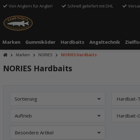
Von Anglern für Angler!
Schnell geliefert mit DHL
Versa
Marken
Gummiköder
Hardbaits
Angeltechnik
Zielfi
Marken
NORIES
NORIES Hardbaits
NORIES Hardbaits
Sortierung
Hardbait-
Auftrieb
Hardbait-
Besondere Artikel