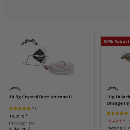
30% Rabatt
10.5g Crystal Buzz Volcano II
10g Hulac
Orange Im
(1)
16,99 €
*
10,49 €
*
1
Packung: 1 Stk.
Packung: 1 St
Varianten: 4