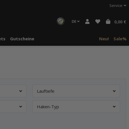
Service
DE
0,00 €
ts
Gutscheine
Neu!
Sale%
Lauftiefe
Haken-Typ