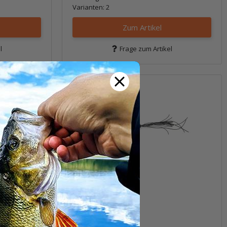
Varianten: 2
Zum Artikel
l
Frage zum Artikel
Hoshokuon
14,99 €
*