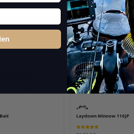
k.
Packung: 1 Stk.
Varianten: 10
Zum Artikel
Zum Artikel
Frage zum Artikel
Frage zum Artike
den
 Bait
Laydown Minnow 110JP