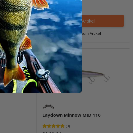
Packung: 1 Stk.
Varianten: 4
Zum Artikel
l
Frage zum Artikel
Laydown Minnow MID 110
(3)