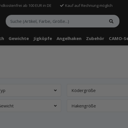
ndkostenfrei ab 100 EUR in DE
Kauf auf Rechnung möglich
sch
Gewichte
Jigköpfe
Angelhaken
Zubehör
CAMO-Se
Typ
Ködergröße
Gewicht
Hakengröße