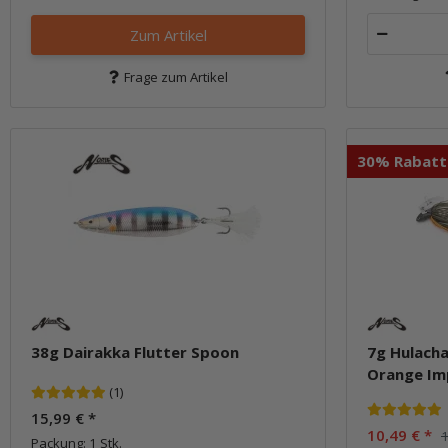
Zum Artikel
Frage zum Artikel
30% Rabatt
38g Dairakka Flutter Spoon
7g Hulach
Orange Im
(1)
15,99 €
*
10,49 €
*
1
Packung: 1 Stk.